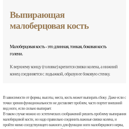
Выпирающая
малоберцовая кость
Малоберцовая кость - это длинная, тонкая, боковая кость
голени.
К верхнему концу (головке) крепится связки колена, а нижний
конец соединяется с лодыжкой, образуя ее боковую стенку.
В зависимости от формы, высоты, места, кость может выпирать сбоку. Даже если с
точки зрения функциональности не доставляет проблем, часто портит внешний
вид ноги, если сильно выпирает.
В таком случае можно из эстетических соображений решить проблему выпирания
малоберцовой кости, но надо правильно соединить важные связки колена, и
пройти мимо соседствующего важного для функции ноги малоберцового нерва,