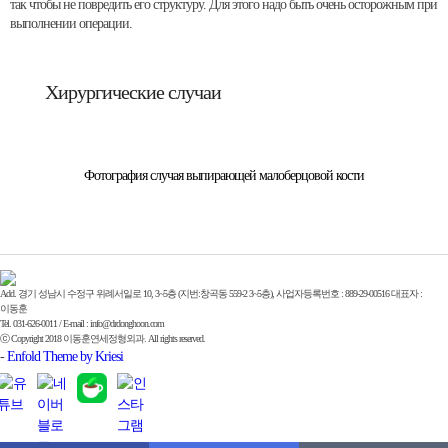
так чтобы не повредить его структуру. Для этого надо быть очень осторожным при
выполнении операции.
Хирургические случаи
Фотография случая выпирающей малоберцовой кости
Add. 경기 성남시 수정구 위례서일로 10, 3~5층 (지번:창곡동 559-2 3~5층), 사업자등록번호 : 889-29-00516 대표자 :
이동훈
Tel. 031-626-0011 / E-mail : info@drdonghoon.com
ⓒ Copyright 2018 이동훈연세정형외과. All rights reserved.
-
Enfold Theme by Kriesi