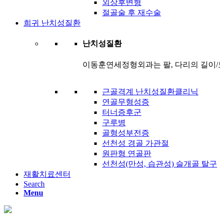
외상후변형
절골술 후 재수술
희귀 난치성질환
난치성질환
이동훈연세정형외과는 팔, 다리의 길이/
근골격계 난치성질환클리닉
연골무형성증
터너증후군
구루병
골형성부전증
선천성 경골 가관절
원판형 연골판
선천성(만성, 습관성) 슬개골 탈구
재활치료센터
Search
Menu