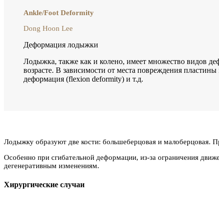
Ankle/Foot Deformity
Dong Hoon Lee
Деформация лодыжки
Лодыжка, также как и колено, имеет множество видов д
возрасте. В зависимости от места повреждения пластины м
деформация (flexion deformity) и т.д.
Лодыжку образуют две кости: большеберцовая и малоберцовая. П
Особенно при сгибательной деформации, из-за ограничения движен
дегенеративным изменениям.
Хирургические случаи