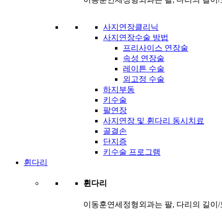
사지연장클리닉
사지연장수술 방법
프리사이스 연장술
속성 연장술
레이튼 수술
외고정 수술
하지부동
키수술
팔연장
사지연장 및 휜다리 동시치료
골결손
단지증
키수술 프로그램
휜다리
휜다리
이동훈연세정형외과는 팔, 다리의 길이/