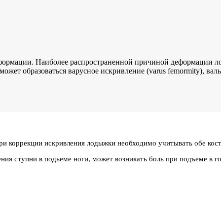
еформации. Наиболее распространенной причиной деформации ло
ожет образоваться варусное искривление (varus femormity), вальг
ри коррекции искривления лодыжки необходимо учитывать обе кост
ия ступни в подьеме ноги, может возникать боль при подъеме в гор