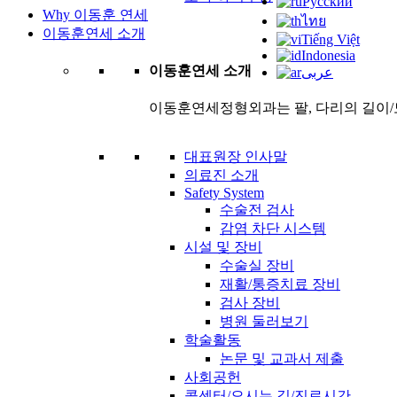
Русский
Why 이동훈 연세
ไทย
이동훈연세 소개
Tiếng Việt
Indonesia
이동훈연세 소개
عربى
이동훈연세정형외과는 팔, 다리의 길이/
대표원장 인사말
의료진 소개
Safety System
수술전 검사
감염 차단 시스템
시설 및 장비
수술실 장비
재활/통증치료 장비
검사 장비
병원 둘러보기
학술활동
논문 및 교과서 제출
사회공헌
콜센터/오시는 길/진료시간