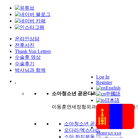
온라인상담
전후사진
Thank You Letters
수술후 영상
수술후기
박사님과 함께
Log In
.
Register
English
소아청소년 곧은다리
中國語
日本語
이동훈연세정형외과는 팔, 다리의 길이/
소아청소년 곧은다리 클리닉
오다리/엑스다리
Монгол хэл
소아 하지부동