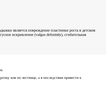
дыжки является повреждение пластинки роста в детском
усное искривление (valgus deformity), сгибательная
и.
очку или по лестнице, а в последствии привести к