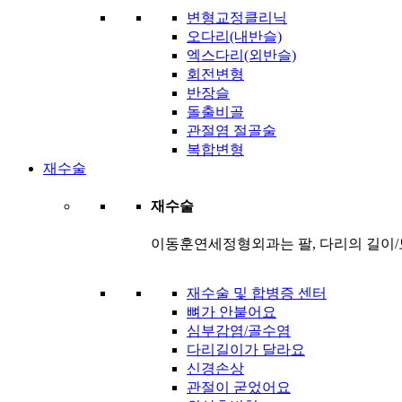
변형교정클리닉
오다리(내반슬)
엑스다리(외반슬)
회전변형
반장슬
돌출비골
관절염 절골술
복합변형
재수술
재수술
이동훈연세정형외과는 팔, 다리의 길이/
재수술 및 합병증 센터
뼈가 안붙어요
심부감염/골수염
다리길이가 달라요
신경손상
관절이 굳었어요