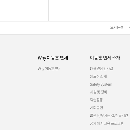
오시는길
Why 이동훈 연세
이동훈 연세 소개
Why 이동훈 연세
대표원장 인사말
의료진 소개
Safety System
시설 및 장비
학술활동
사회공헌
콜센터/오시는 길/진료시간
국제 의사 교육 프로그램