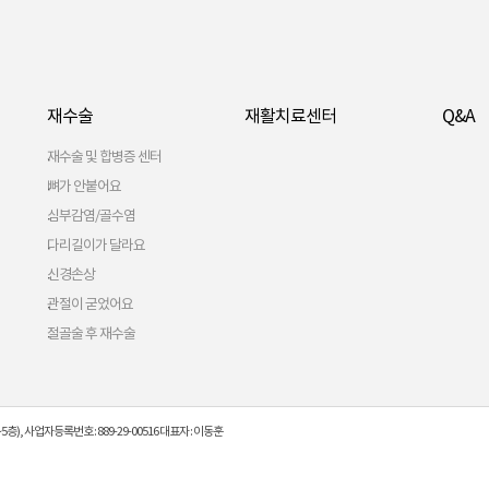
재수술
재활치료센터
Q&A
재수술 및 합병증 센터
뼈가 안붙어요
심부감염/골수염
다리길이가 달라요
신경손상
관절이 굳었어요
절골술 후 재수술
5층), 사업자등록번호 : 889-29-00516 대표자 : 이동훈