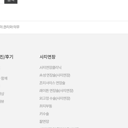
의 권리와 의무
진/후기
사지연장
진
사지연장클리닉
속성 연장술(사지연장)
 함께
프리사이스 연장술
기
레이튼 연장술(사지연장)
영상
외고정 수술(사지연장)
터뷰
하지부동
키수술
팔연장