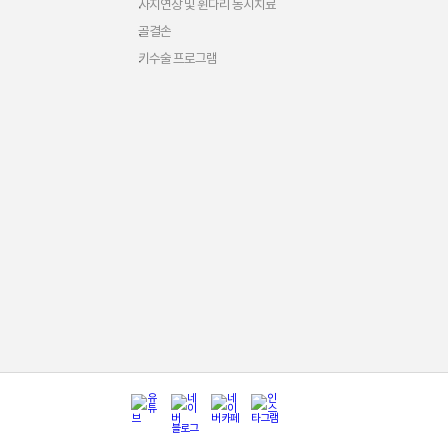
사지연장 및 휜다리 동시치료
골결손
키수술 프로그램