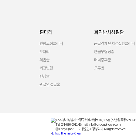
휜다리
희귀난치성질환
변형교정클리닉
근골격계 난치성질환클리닉
오다리
연골무형성증
외반슬
터너증후군
회전변형
구루병
반장슬
관절염 절골술
Add. 경기 성남시 수정구 위례서일로 10, 3~5층 (지번:창곡동 559-2 3~
Tel. 031-626-0011 / E-mail : info@drdonghoon.com
ⓒ Copyright 2018 이동훈연세정형외과. All rights reserved.
-
Enfold Theme by Kriesi