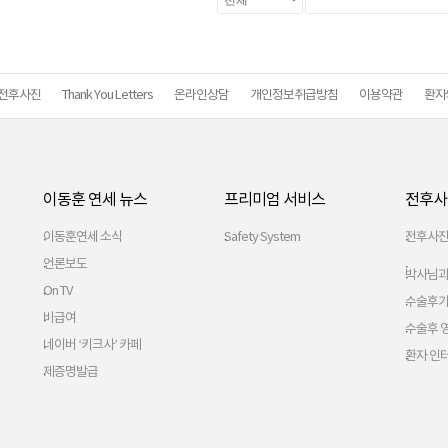
전후사진
Thank You Letters
온라인상담
개인정보취급방침
이용약관
환자
이동훈 연세 뉴스
프리미엄 서비스
전후사
이동훈연세 소식
Safety System
전후사
언론보도
박사님과
On TV
수술후
비급여
수술후 
네이버 ‘키크사’ 카페
환자 인
제증명발급