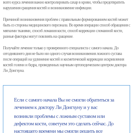
всего курса лечения важно контролировать сахар в крови, чтобы предотвратить
нарушения сращения костей и возникновение инфекции.
Причиной возникновения проблем с правильным формированием костей может
быть со стороны медицинского персонала. Во время операции способ обращения с
мягкими тканями, способ ломания кости, способ коррекции сломанной кости,
разные факторы могут повлиять на сращение.
Получайте лечение только у проверенного специалиста с самого начала. До
сегодняшнего дня не было ни одного случая возникновения ложного сустава
после операций на удлинение костей и косметической коррекции искривления
костей голени и бедра, проведенных научным ортопедическим центром доктора
Ли Донгхуна.
Если с самого начала Вы не смогли обратиться за
лечением к доктору Ли Донгхуну и у вас
возникли проблемы с ложным суставом или
дефектом кости, советуем это сделать сейчас. До
настоящего времени мы смогли решить все