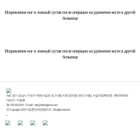
Искривление ног и ложный сустав после операции на удлинение кости в другой
больнице
Искривление ног и ложный сустав после операции на удлинение кости в другой
больнице
Add. 경기 성남시 수정구 위례서일로 10, 3~5층 (지번:창곡동 559-2 3~5층), 사업자등록번호 : 889-29-00516
대표자 : 이동훈
Tel. 031-626-0011 / E-mail : info@drdonghoon.com
ⓒ Copyright 2018 이동훈연세정형외과. All rights reserved.
-
Enfold Theme by Kriesi