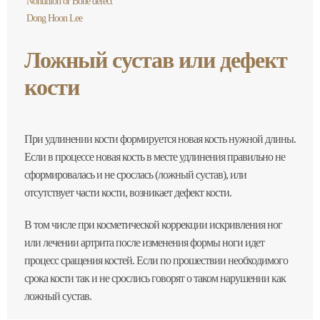
Nonunion or Bone defect
Dong Hoon Lee
Ложный сустав или дефект
кости
При удлинении кости формируется новая кость нужной длины.
Если в процессе новая кость в месте удлинения правильно не
сформировалась и не срослась (ложный сустав), или
отсутствует части кости, возникает дефект кости.
В том числе при косметической коррекции искривления ног
или лечении артрита после изменения формы ноги идет
процесс сращения костей. Если по прошествии необходимого
срока кости так и не срослись говорят о таком нарушении как
ложный сустав.