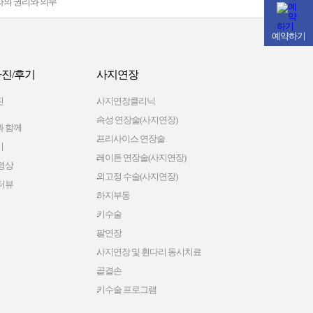
자의 권리와 의무
예약하기
진/후기
사지연장
진
사지연장클리닉
속성 연장술(사지연장)
 함께
프리사이스 연장술
기
레이튼 연장술(사지연장)
영상
외고정 수술(사지연장)
터뷰
하지부동
키수술
팔연장
사지연장 및 휜다리 동시치료
골결손
키수술 프로그램