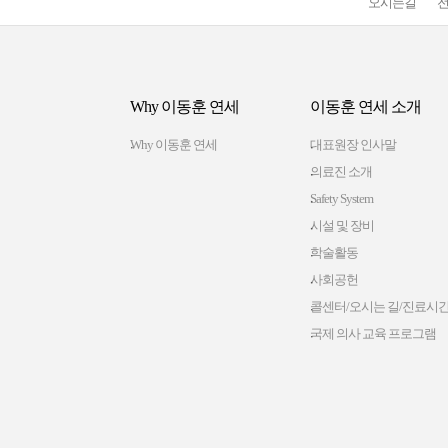
오시는길
Why 이동훈 연세
이동훈 연세 소개
Why 이동훈 연세
대표원장 인사말
의료진 소개
Safety System
시설 및 장비
학술활동
사회공헌
콜센터/오시는 길/진료시
국제 의사 교육 프로그램