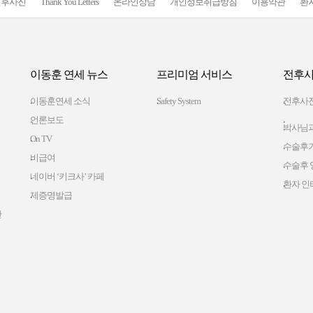
전후사진
Thank You Letters
온라인상담
개인정보취급방침
이용약관
환
이동훈 연세 뉴스
프리미엄 서비스
전후사
이동훈연세 소식
Safety System
전후사
언론보도
박사님과
On TV
수술후
비급여
수술후 
네이버 ‘키크사’ 카페
환자 인
제증명발급
간