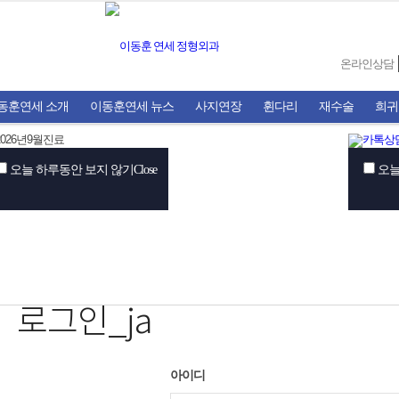
온라인상담
동훈연세 소개
이동훈연세 뉴스
사지연장
휜다리
재수술
희귀
오늘 하루동안 보지 않기
Close
오늘
로그인_ja
아이디