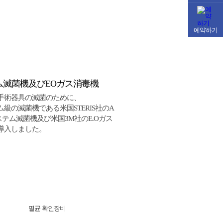
예약하기
ム滅菌機及びEOガス消毒機
手術器具の滅菌のために、
級の滅菌機である米国STERIS社のA
ステム滅菌機及び米国3M社のE.Oガス
導入しました。