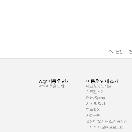
오시는길
Why 이동훈 연세
이동훈 연세 소개
Why 이동훈 연세
대표원장 인사말
의료진 소개
Safety System
시설 및 장비
학술활동
사회공헌
콜센터/오시는 길/진료시간
국제 의사 교육 프로그램