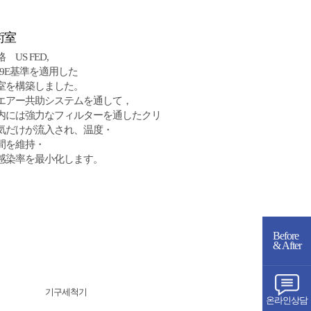
術室
US FED,
rd209E基準を適用した
室を構築しました。
エアー共助システムを通して，
内には強力なフィルターを通したクリ
気だけが流入され、温度・
間を維持・
感染率を最小化します。
Before
& After
온라인상담