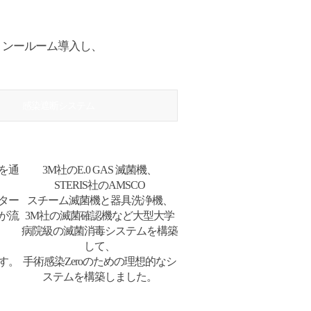
リンールーム導入し、
感染遮断システム
を通
3M社のE.0 GAS 滅菌機、
STERIS社のAMSCO
ター
スチーム滅菌機と器具洗浄機、
が流
3M社の滅菌確認機など大型大学
病院級の滅菌消毒システムを構築
して、
す。
手術感染Zeroのための理想的なシ
ステムを構築しました。