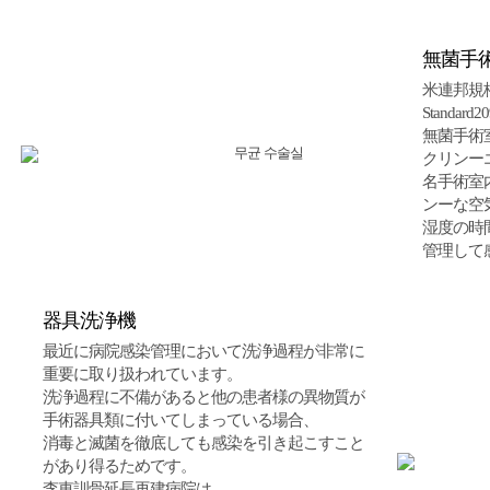
無菌手
米連邦規格 
Standa
無菌手術
クリンー
名手術室
ンーな空
湿度の時
管理して
器具洗浄機
最近に病院感染管理において洗浄過程が非常に
重要に取り扱われています。
洗浄過程に不備があると他の患者様の異物質が
手術器具類に付いてしまっている場合、
消毒と滅菌を徹底しても感染を引き起こすこと
があり得るためです。
李東訓骨延長再建病院は、