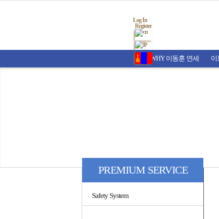
Log In
Register
WHY 이동훈 연세
이
PREMIUM SERVICE
Safety System