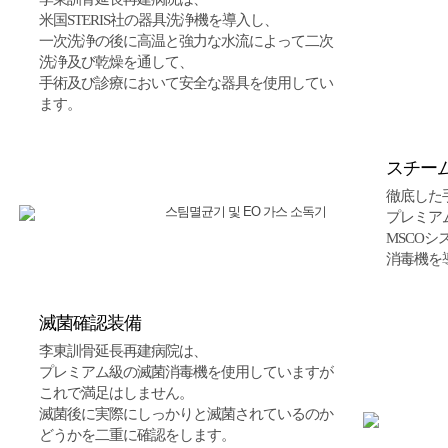
米国STERIS社の器具洗浄機を導入し、
一次洗浄の後に高温と強力な水流によって二次
洗浄及び乾燥を通して、
手術及び診療において安全な器具を使用してい
ます。
スチー
徹底した
プレミアム
MSCOシ
消毒機を
滅菌確認装備
李東訓骨延長再建病院は、
プレミアム級の滅菌消毒機を使用していますが
これで満足はしません。
滅菌後に実際にしっかりと滅菌されているのか
どうかを二重に確認をします。