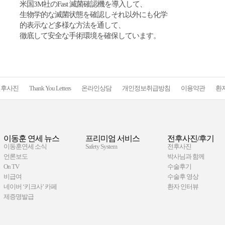
米国3M社のFast 滅菌確認機を導入して、
生物学的な滅菌状態を確認しそれ以外にも化学
的表示など多様な方法を通して、
徹底して安全な手術環境を確保しています。
전후사진
Thank You Letters
온라인상담
개인정보취급방침
이용약관
환
이동훈 연세 뉴스
프리미엄 서비스
전후사진/후기
이동훈연세 소식
Safety System
전후사진
언론보도
박사님과 함께
On TV
수술후기
비급여
수술후 영상
네이버 ‘키크사’ 카페
환자 인터뷰
제증명발급