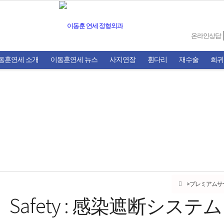
온라인상담
동훈연세 소개
이동훈연세 뉴스
사지연장
휜다리
재수술
희귀
プレミアムサ
感染遮断システム
Safety :