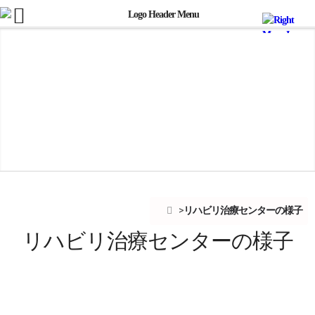
リハビリ治療センターの様子
リハビリ治療センターの様子