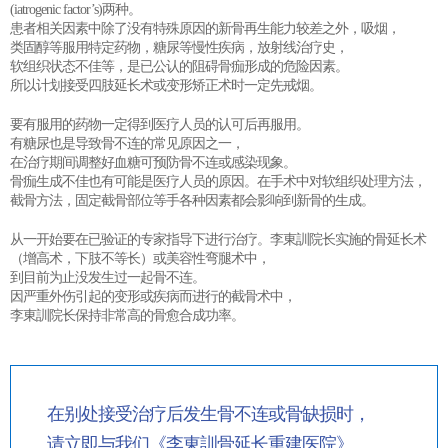
(iatrogenic factor’s)两种。
患者相关因素中除了没有特殊原因的新骨再生能力较差之外，吸烟，
类固醇等服用特定药物，糖尿等慢性疾病，放射线治疗史，
软组织状态不佳等，是已公认的阻碍骨痂形成的危险因素。
所以计划接受四肢延长术或变形矫正术时一定先戒烟。
要有服用的药物一定得到医疗人员的认可后再服用。
有糖尿也是导致骨不连的常见原因之一，
在治疗期间调整好血糖可预防骨不连或感染现象。
骨痂生成不佳也有可能是医疗人员的原因。在手术中对软组织处理方法，
截骨方法，固定截骨部位等手各种因素都会影响到新骨的生成。
从一开始要在已验证的专家指导下进行治疗。李東訓院长实施的骨延长术
（增高术，下肢不等长）或美容性弯腿术中，
到目前为止没发生过一起骨不连。
因严重外伤引起的变形或疾病而进行的截骨术中，
李東訓院长保持非常高的骨愈合成功率。
在别处接受治疗后发生骨不连或骨缺损时，
请立即与我们《李東訓骨延长重建医院》