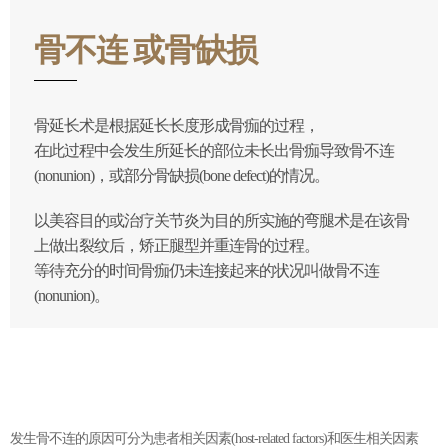
骨不连 或骨缺损
骨延长术是根据延长长度形成骨痂的过程，
在此过程中会发生所延长的部位未长出骨痂导致骨不连
(nonunion)，或部分骨缺损(bone defect)的情况。
以美容目的或治疗关节炎为目的所实施的弯腿术是在该骨
上做出裂纹后，矫正腿型并重连骨的过程。
等待充分的时间骨痂仍未连接起来的状况叫做骨不连
(nonunion)。
发生骨不连的原因可分为患者相关因素(host-related factors)和医生相关因素