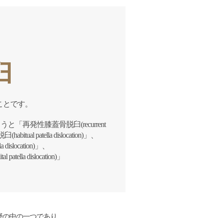
臼
うことです。
発性膝蓋骨脱臼(recurrent
al patella dislocation)」、
location)」、
a dislocation)」
野の中の一つであり、