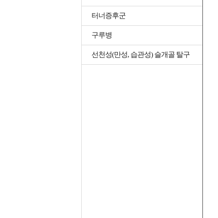
터너증후군
구루병
선천성(만성, 습관성) 슬개골 탈구