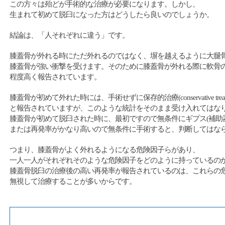
この方々は殆どが手術的な治療が必要になります。しかし、
生まれて初めて脱臼になった方はどうしたら良いのでしょうか。
結論は、「人それぞれに違う」です。
膝蓋骨が外れる時にただ外れるのではなく、塀を越えるように大腿
膝蓋骨が強い衝撃を受けます。そのために膝蓋骨が外れる際に軟骨の損
程度高く報告されています。
膝蓋骨が初めて外れた時には、手術せずに保存的治療(conservative tre
と報告されていますが、このような統計をそのまま受け入れてはな
膝蓋骨が初めて脱臼された時に、最初ですので無条件にギプス(補助
または再発率がかなり高いので無条件に手術すると、判断してはな
つまり、膝蓋骨がよく外れるようになる危険因子らがあり、
一人一人がそれぞれそのような危険因子をどのように持っているの
膝蓋骨脱臼の治療後の高い再発率が報告されているのは、これらの
無視して治療することが多いからです。