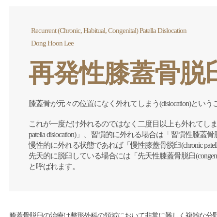
Recurrent (Chronic, Habitual, Congenital) Patella Dislocation
Dong Hoon Lee
再発性膝蓋骨脱
膝蓋骨が元々の位置になく外れてしまう(dislocation)とい
これが一度だけ外れるのではなく二度目以上も外れてしまうと「再
patella dislocation)」、習慣的に外れる場合は「習慣性膝蓋骨脱臼(habitu
慢性的に外れる状態であれば「慢性膝蓋骨脱臼(chronic patella dis
先天的に脱臼している場合には「先天性膝蓋骨脱臼(congenital patell
と呼ばれます。
膝蓋骨脱臼の治療は整形外科の領域において非常に難しく複雑な分