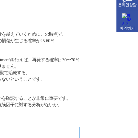
온라인상담
예약하기
骨を越えていくためにこの時点で、
傷が生じる確率が25-60％
atment)を行えば、再発する確率は30〜70％
りません。
器)で治療する、
らないということです。
かを確認することが非常に重要です。
危険因子に対する分析がないか、