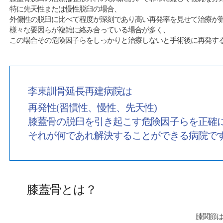
特に先天性または慢性脱臼の場合、
外傷性の脱臼に比べて程度が深刻であり高い再発率を見せて治療が
様々な要因らが複雑に絡み合っている場合が多く、
この場合その危険因子らをしっかりと治療しないと手術後に再発す
李東訓骨延長再建病院は
再発性(習慣性、慢性、先天性)
膝蓋骨の脱臼を引き起こす危険因子らを正確
それが何であれ解決することができる病院で
膝蓋骨とは？
膝関節