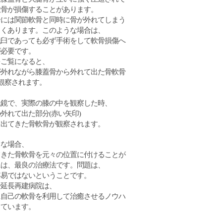
軟骨が損傷することがあります。
合には関節軟骨と同時に骨が外れてしまう
よくあります。このような場合は、
脱臼であっても必ず手術をして軟骨損傷へ
が必要です。
をご覧になると、
が外れながら膝蓋骨から外れて出た骨軟骨
が観察されます。
視鏡で、実際の膝の中を観察した時、
外れて出た部分(赤い矢印)
て出てきた骨軟骨が観察されます。
うな場合、
てきた骨軟骨を元々の位置に付けることが
には、最良の治療法です。問題は、
容易ではないということです。
骨延長再建病院は、
に自己の軟骨を利用して治癒させるノウハ
っています。