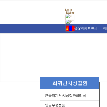
Log In
Register
WHY 이동훈 연세
이
희귀난치성질환
근골격계 난치성질환클리닉
연골무형성증