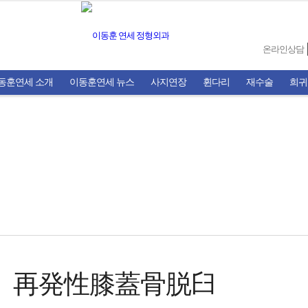
온라인상담
동훈연세 소개
이동훈연세 뉴스
사지연장
휜다리
재수술
희귀
再発性膝蓋骨脱臼