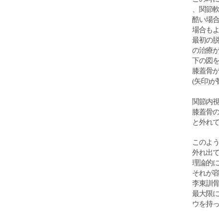
、関節
酷い場
場合も
最初の
の治療
下の図
膝蓋骨
(矢印)
関節内
膝蓋骨の
と外れ
このよ
外れ出
理論的
それが
李東訓
最大限
ウを持