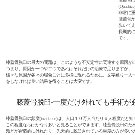
膝蓋骨
(Quadr
非常に
膝蓋骨
歩いて
長期的
です。
膝蓋骨脱臼の最大の問題は、このような不安定性に関連する原因が
つまり、原因が一つや二つであればそれだけの治療で足りますが、
様々な原因が各々の場合ごとに多様に現れるために、文字通り一人
をしなければ良い結果を得ることは大変です。
膝蓋骨脱臼‐一度だけ外れても手術が
膝蓋骨脱臼の頻度(incidence)は、人口１０万人当たり６人程度だと
この程度ならばかなり多いと見ることができます。膝蓋骨脱臼のた
殆どが習慣的に外れたり、先天的に脱臼されている重度の方が多い