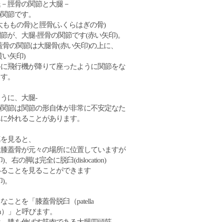
腿－脛骨の関節と大腿－
の関節です。
太ももの骨)と脛骨(ふくらはぎの骨)
節が、大腿‐脛骨の関節です(赤い矢印)。
蓋骨の関節は大腿骨(赤い矢印)の上に、
黄い矢印)
路に飛行機が降りて座ったように関節をな
ます。
うに、大腿‐
の関節は関節の形自体が非常に不安定なた
単に外れることがあります。
真を見ると、
は膝蓋骨が元々の場所に位置していますが
)、右の脚は完全に脱臼(dislocation)
いることを見ることができます
印)。
なことを「膝蓋骨脱臼（patella
ation）」と呼びます。