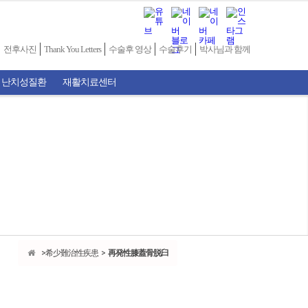
전후사진
Thank You Letters
수술후 영상
수술후기
박사님과 함께
 난치성질환
재활치료센터
希少難治性疾患
再発性膝蓋骨脱臼