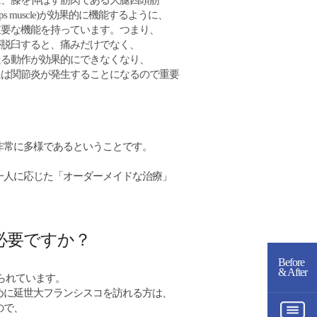
は、膝を伸ばす筋肉である大腿四頭筋
iceps muscle)が効果的に機能するように、
重要な機能を持っています。つまり、
が脱臼すると、痛みだけでなく、
走る動作が効果的にできなくなり、
には関節炎が発生することになるので重要
非常に多様であるということです。
一人に応じた「オーダーメイドな治療」
必要ですか？
Before
& After
知られています。
めに延世大フランシスコを訪れる方は、
ので、