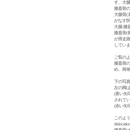
す。大
膝蓋骨
大腿骨(
がなす関
大腿‐膝
膝蓋骨(
が滑走
してい
ご覧のよ
膝蓋骨
め、簡
下の写
左の脚
(黄い矢印
されて
(赤い矢
このよう
disloc