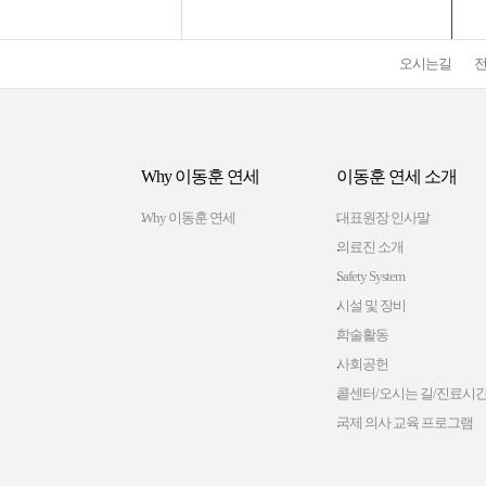
오시는길
Why 이동훈 연세
이동훈 연세 소개
Why 이동훈 연세
대표원장 인사말
의료진 소개
Safety System
시설 및 장비
학술활동
사회공헌
콜센터/오시는 길/진료시
국제 의사 교육 프로그램