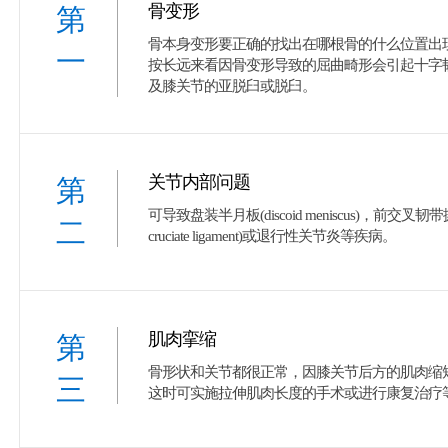
骨变形
第
骨本身变形要正确的找出在哪根骨的什么位置出
一
按长远来看因骨变形导致的屈曲畸形会引起十字
及膝关节的亚脱臼或脱臼。
关节内部问题
第
可导致盘装半月板(discoid meniscus)，前交叉韧带撕脱性骨折(
二
cruciate ligament)或退行性关节炎等疾病。
肌肉挛缩
第
骨形状和关节都很正常，因膝关节后方的肌肉缩
三
这时可实施拉伸肌肉长度的手术或进行康复治疗