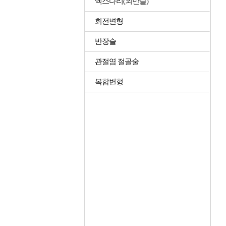
엑스다리(외반슬)
회전변형
반장슬
관절염 절골술
복합변형