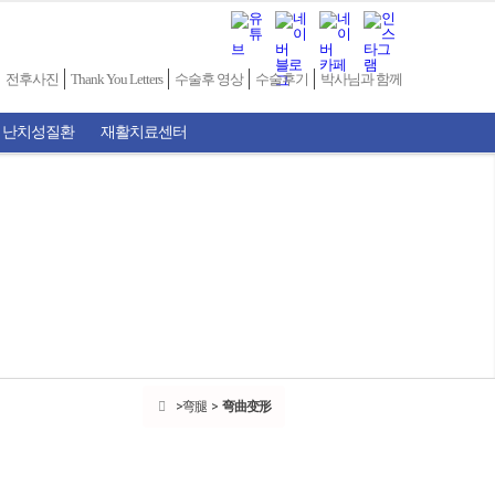
전후사진
Thank You Letters
수술후 영상
수술후기
박사님과 함께
 난치성질환
재활치료센터
弯腿
弯曲变形