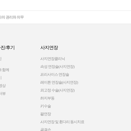
자의 권리와 의무
진/후기
사지연장
진
사지연장클리닉
속성 연장술(사지연장)
 함께
프리사이스 연장술
기
레이튼 연장술(사지연장)
영상
외고정 수술(사지연장)
터뷰
하지부동
키수술
팔연장
사지연장 및 휜다리 동시치료
골결손