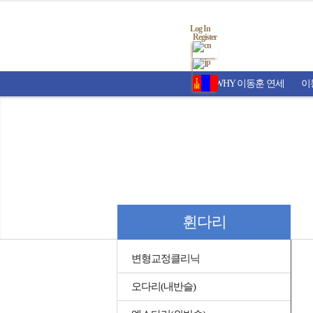
Log In
Register
WHY 이동훈 연세
이
휜다리
변형교정클리닉
오다리(내반슬)