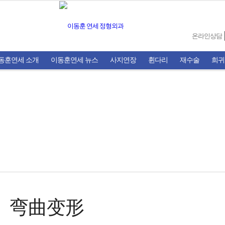
온라인상담
동훈연세 소개
이동훈연세 뉴스
사지연장
휜다리
재수술
희귀
弯曲变形