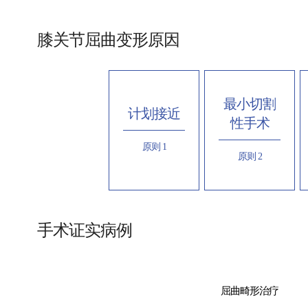
膝关节屈曲变形原因
最小切割
计划接近
性手术
原则 1
原则 2
手术证实病例
屈曲畸形治疗