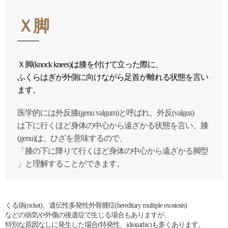
Ｘ脚
Ｘ脚(knock knees)は膝を付けて立った際に、
ふくらはぎが外側に向けながら足首が離れる状態を言い
ます。
医学的には外反膝(genu valgum)と呼ばれ、外反(valgus)
は下に行くほど身体の中心から遠ざかる状態を言い、膝
(genu)は、ひざを意味するので、
「膝の下に降りて行くほど身体の中心から遠ざかる脚型
」と理解することができます。
くる病(ricket)、遺伝性多発性外骨腫症(hereditary multiple exostosis)
などの病気や外傷の後遺症で生じる場合もありますが、
特別な原因なしに発生した場合(特発性、idiopathic)も多くあります。