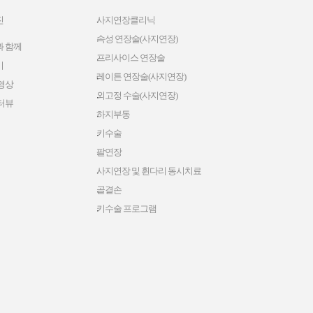
진
사지연장클리닉
속성 연장술(사지연장)
 함께
프리사이스 연장술
기
레이튼 연장술(사지연장)
영상
외고정 수술(사지연장)
터뷰
하지부동
키수술
팔연장
사지연장 및 휜다리 동시치료
골결손
키수술 프로그램