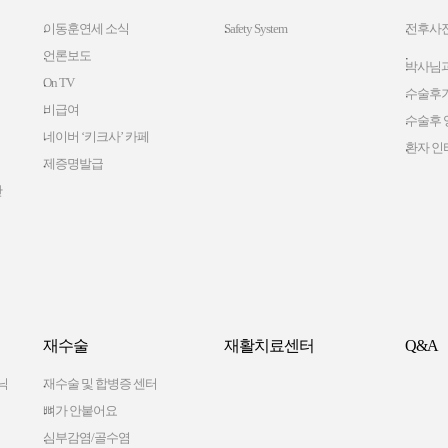
이동훈연세 소식
Safety System
전후사
언론보도
박사님과
On TV
수술후
비급여
수술후 
네이버 ‘키크사’ 카페
환자 인
제증명발급
간
재수술
재활치료센터
Q&A
닉
재수술 및 합병증 센터
뼈가 안붙어요
심부감염/골수염