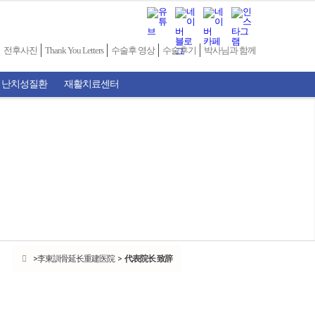
전후사진
Thank You Letters
수술후 영상
수술후기
박사님과 함께
 난치성질환
재활치료센터
李東訓骨延长重建医院
代表院长 致辞