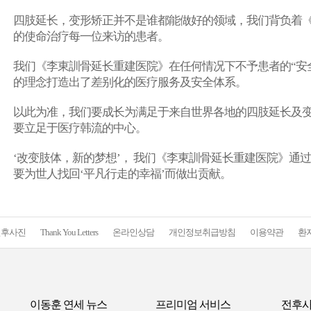
四肢延长，变形矫正并不是谁都能做好的领域，我们背负着
的使命治疗每一位来访的患者。
我们《李東訓骨延长重建医院》在任何情况下不予患者的“安
的理念打造出了差别化的医疗服务及安全体系。
以此为准，我们要成长为满足于来自世界各地的四肢延长及
要立足于医疗韩流的中心。
‘改变肢体，新的梦想’， 我们《李東訓骨延长重建医院》通
要为世人找回‘平凡行走的幸福’而做出贡献。
전후사진
Thank You Letters
온라인상담
개인정보취급방침
이용약관
환
이동훈 연세 뉴스
프리미엄 서비스
전후사