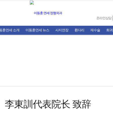
온라인상담
동훈연세 소개
이동훈연세 뉴스
사지연장
휜다리
재수술
희귀
李東訓代表院长 致辞