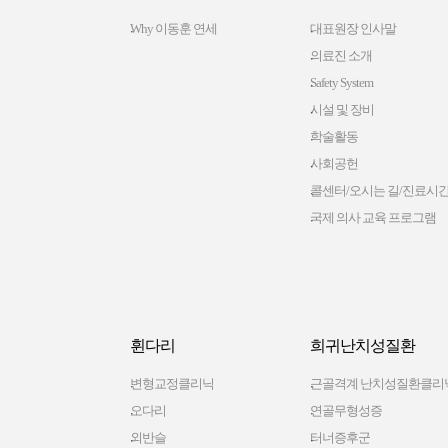
Why 이동훈 연세
대표원장 인사말
의료진 소개
Safety System
시설 및 장비
학술활동
사회공헌
콜센터/오시는 길/진료시
국제 의사 교육 프로그램
휜다리
희귀난치성질환
변형교정클리닉
근골격계 난치성질환클리
오다리
연골무형성증
외반슬
터너증후군