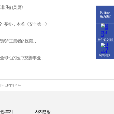
《非我们莫属》
Before
& After
全”妥协，本着《安全第一》
온라인상담
变形矫正患者的医院，
예약하기
过全球性的医疗慈善事业，
자의 권리와 의무
진/후기
사지연장