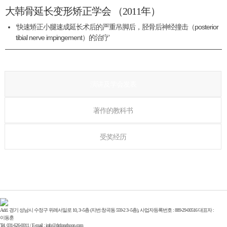
大韩骨延长变形矫正学会 （2011年）
‘快速矫正小腿速成延长术后的严重吊脚后，胫骨后神经撞击（posterior
tibial nerve impingement）的治疗’
演讲及学会发表
著作的教科书
受奖经历
Add. 경기 성남시 수정구 위례서일로 10, 3~5층 (지번:창곡동 559-2 3~5층), 사업자등록번호 : 889-29-00516 대표자 :
이동훈
Tel. 031-626-0011 / E-mail : info@drdonghoon.com