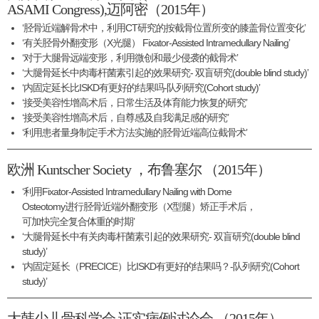
ASAMI Congress),迈阿密（2015年）
‘胫骨近端解骨术中，利用CT研究的按截骨位置所变的膝盖骨位置变化’
‘有关胫骨外翻变形（X光腿） Fixator-Assisted Intramedullary Nailing’
‘对于大腿骨远端变形，利用微创和最少侵袭的截骨术’
‘大腿骨延长中肉毒杆菌素引起的效果研究- 双盲研究(double blind study)’
‘内固定延长比ISKD有更好的结果吗-队列研究(Cohort study)’
‘接受美容性增高术后，日常生活及体育能力恢复的研究’
‘接受美容性增高术后，自尊感及自我满足感的研究’
‘利用患者量身制定手术方法实施的胫骨近端高位截骨术’
欧洲 Kuntscher Society ，布鲁塞尔 （2015年）
‘利用Fixator-Assisted Intramedullary Nailing with Dome
Osteotomy进行胫骨近端外翻变形（X型腿）矫正手术后，
可加快完全复合体重的时期’
‘大腿骨延长中有关肉毒杆菌素引起的效果研究- 双盲研究(double blind
study)’
‘内固定延长（PRECICE）比ISKD有更好的结果吗？-队列研究(Cohort
study)’
大韩少儿骨科学会 证实病例讨论会 （2015年）