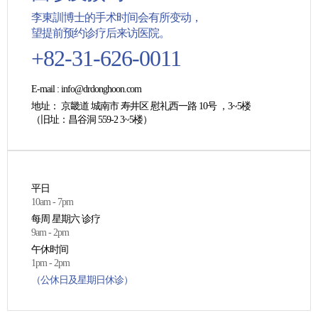
李東訓博士的手术时间会有所变动，
望提前预约诊疗后来访医院。
+82-31-626-0011
E-mail
: info@drdonghoon.com
地址
： 京畿道 城南市 寿井区 慰礼西一路 10号 ，3~5楼
（旧址：昌谷洞 559-2 3~5楼）
平日
10am - 7pm
每周 星期六 诊疗
9am - 2pm
午休时间
1pm - 2pm
（公休日及星期日休诊）