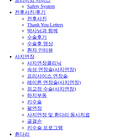
프리미엄 서비스
Safety System
전후사진/후기
전후사진
Thank You Letters
박사님과 함께
수술후기
수술후 영상
환자 인터뷰
사지연장
사지연장클리닉
속성 연장술(사지연장)
프리사이스 연장술
레이튼 연장술(사지연장)
외고정 수술(사지연장)
하지부동
키수술
팔연장
사지연장 및 휜다리 동시치료
골결손
키수술 프로그램
휜다리