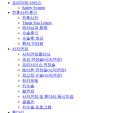
프리미엄 서비스
Safety System
전후사진/후기
전후사진
Thank You Letters
박사님과 함께
수술후기
수술후 영상
환자 인터뷰
사지연장
사지연장클리닉
속성 연장술(사지연장)
프리사이스 연장술
레이튼 연장술(사지연장)
외고정 수술(사지연장)
하지부동
키수술
팔연장
사지연장 및 휜다리 동시치료
골결손
키수술 프로그램
휜다리