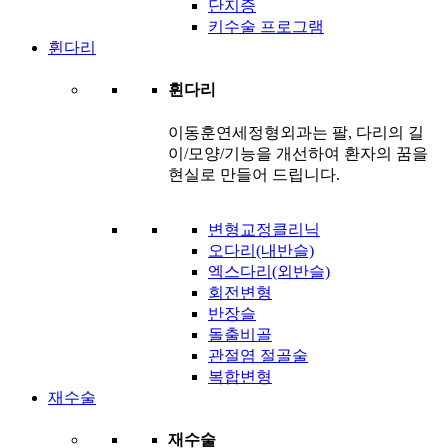
단지증
키수술 프로그램
휜다리
휜다리
이동훈연세정형외과는 팔, 다리의 길
이/모양/기능을 개선하여 환자의 꿈을
현실로 만들어 드립니다.
변형교정클리닉
오다리(내반슬)
엑스다리(외반슬)
회전변형
반장슬
돌출비골
관절염 절골술
복합변형
재수술
재수술