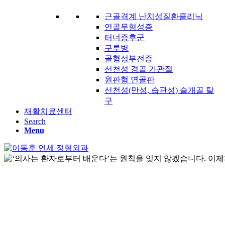
근골격계 난치성질환클리닉
연골무형성증
터너증후군
구루병
골형성부전증
선천성 경골 가관절
원판형 연골판
선천성(만성, 습관성) 슬개골 탈
구
재활치료센터
Search
Menu