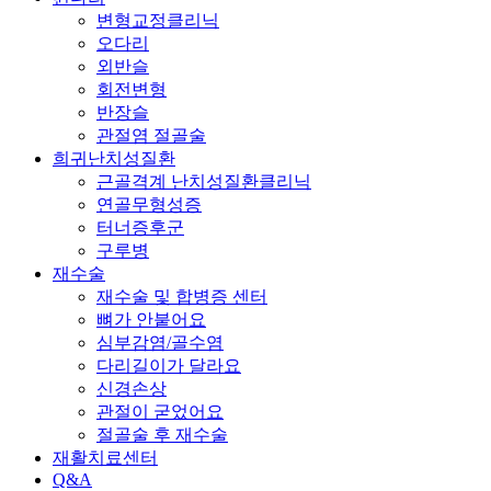
변형교정클리닉
오다리
외반슬
회전변형
반장슬
관절염 절골술
희귀난치성질환
근골격계 난치성질환클리닉
연골무형성증
터너증후군
구루병
재수술
재수술 및 합병증 센터
뼈가 안붙어요
심부감염/골수염
다리길이가 달라요
신경손상
관절이 굳었어요
절골술 후 재수술
재활치료센터
Q&A