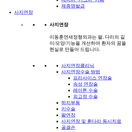
제증명발급
사지연장
사지연장
이동훈연세정형외과는 팔, 다리의 길
이/모양/기능을 개선하여 환자의 꿈을
현실로 만들어 드립니다.
사지연장클리닉
사지연장수술 방법
프리사이스 연장술
속성 연장술
레이튼 수술
외고정 수술
하지부동
키수술
팔연장
사지연장 및 휜다리 동시치료
골결손