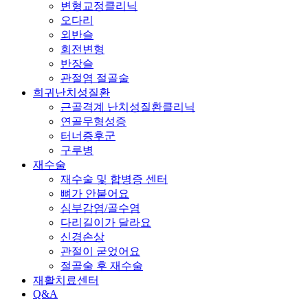
변형교정클리닉
오다리
외반슬
회전변형
반장슬
관절염 절골술
희귀난치성질환
근골격계 난치성질환클리닉
연골무형성증
터너증후군
구루병
재수술
재수술 및 합병증 센터
뼈가 안붙어요
심부감염/골수염
다리길이가 달라요
신경손상
관절이 굳었어요
절골술 후 재수술
재활치료센터
Q&A