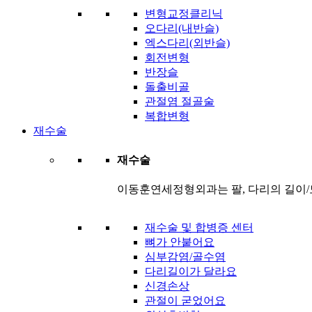
변형교정클리닉
오다리(내반슬)
엑스다리(외반슬)
회전변형
반장슬
돌출비골
관절염 절골술
복합변형
재수술
재수술
이동훈연세정형외과는 팔, 다리의 길이/
재수술 및 합병증 센터
뼈가 안붙어요
심부감염/골수염
다리길이가 달라요
신경손상
관절이 굳었어요