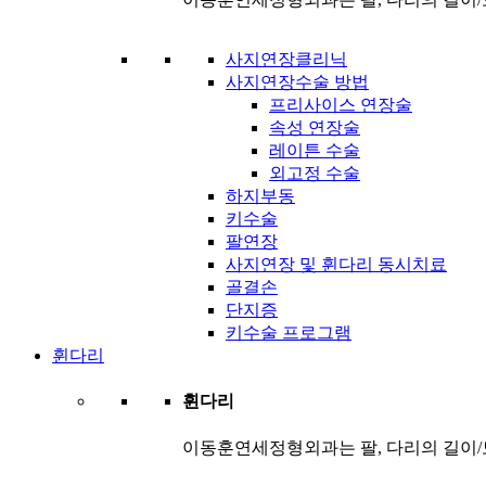
사지연장클리닉
사지연장수술 방법
프리사이스 연장술
속성 연장술
레이튼 수술
외고정 수술
하지부동
키수술
팔연장
사지연장 및 휜다리 동시치료
골결손
단지증
키수술 프로그램
휜다리
휜다리
이동훈연세정형외과는 팔, 다리의 길이/