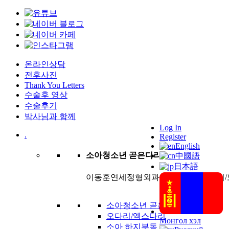
온라인상담
전후사진
Thank You Letters
수술후 영상
수술후기
박사님과 함께
Log In
.
Register
English
소아청소년 곧은다리
中國語
日本語
이동훈연세정형외과는 팔, 다리의 길이/
소아청소년 곧은다리 클리닉
오다리/엑스다리
Монгол хэл
소아 하지부동