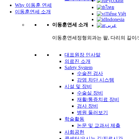
Русский
Why 이동훈 연세
ไทย
이동훈연세 소개
Tiếng Việt
Indonesia
이동훈연세 소개
عربى
이동훈연세정형외과는 팔, 다리의 길이/
대표원장 인사말
의료진 소개
Safety System
수술전 검사
감염 차단 시스템
시설 및 장비
수술실 장비
재활/통증치료 장비
검사 장비
병원 둘러보기
학술활동
논문 및 교과서 제출
사회공헌
콜센터/오시는 길/진료시간