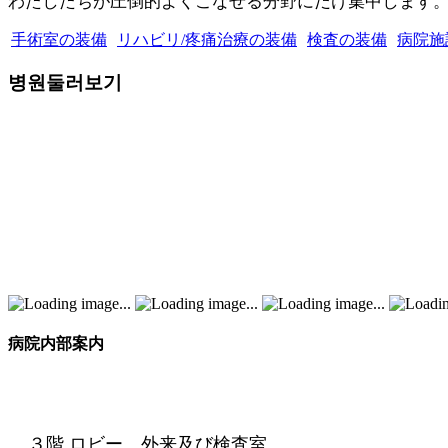
わたしたちが圧倒的よくこなせる分野にだけ集中します
手術室の装備
リハビリ/疼痛治療の装備
検査の装備
病院施
병원둘러보기
病院内部案内
３階 ロビー、外来及び検査室