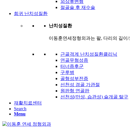
외상후변형
절골술 후 재수술
희귀 난치성질환
난치성질환
이동훈연세정형외과는 팔, 다리의 길이/
근골격계 난치성질환클리닉
연골무형성증
터너증후군
구루병
골형성부전증
선천성 경골 가관절
원판형 연골판
선천성(만성, 습관성) 슬개골 탈구
재활치료센터
Search
Menu