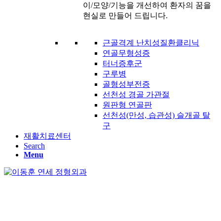
이/모양/기능을 개선하여 환자의 꿈을
현실로 만들어 드립니다.
근골격계 난치성질환클리닉
연골무형성증
터너증후군
구루병
골형성부전증
선천성 경골 가관절
원판형 연골판
선천성(만성, 습관성) 슬개골 탈
구
재활치료센터
Search
Menu