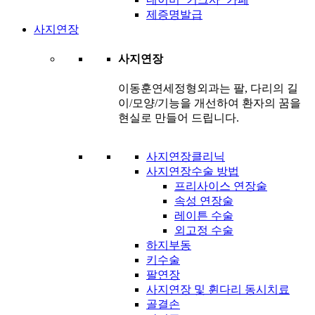
제증명발급
사지연장
사지연장
이동훈연세정형외과는 팔, 다리의 길
이/모양/기능을 개선하여 환자의 꿈을
현실로 만들어 드립니다.
사지연장클리닉
사지연장수술 방법
프리사이스 연장술
속성 연장술
레이튼 수술
외고정 수술
하지부동
키수술
팔연장
사지연장 및 휜다리 동시치료
골결손