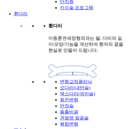
단지증
키수술 프로그램
휜다리
휜다리
이동훈연세정형외과는 팔, 다리의 길
이/모양/기능을 개선하여 환자의 꿈을
현실로 만들어 드립니다.
변형교정클리닉
오다리(내반슬)
엑스다리(외반슬)
회전변형
반장슬
돌출비골
관절염 절골술
복합변형