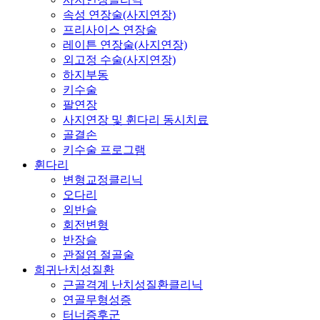
속성 연장술(사지연장)
프리사이스 연장술
레이튼 연장술(사지연장)
외고정 수술(사지연장)
하지부동
키수술
팔연장
사지연장 및 휜다리 동시치료
골결손
키수술 프로그램
휜다리
변형교정클리닉
오다리
외반슬
회전변형
반장슬
관절염 절골술
희귀난치성질환
근골격계 난치성질환클리닉
연골무형성증
터너증후군