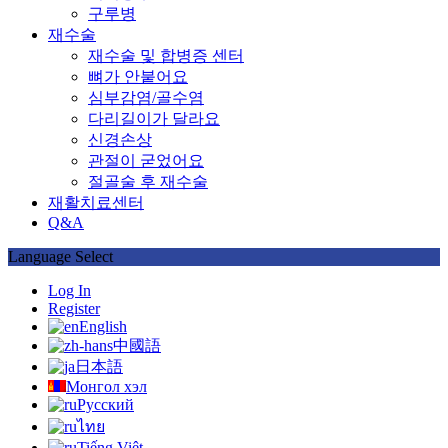
구루병
재수술
재수술 및 합병증 센터
뼈가 안붙어요
심부감염/골수염
다리길이가 달라요
신경손상
관절이 굳었어요
절골술 후 재수술
재활치료센터
Q&A
Language Select
Log In
Register
English
中國語
日本語
Монгол хэл
Русский
ไทย
Tiếng Việt