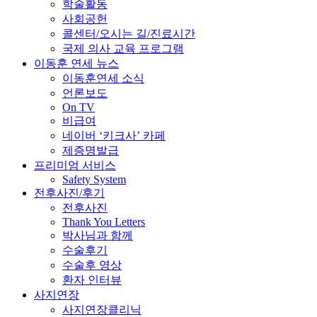
학술활동
사회공헌
콜센터/오시는 길/진료시간
국제 의사 교육 프로그램
이동훈 연세 뉴스
이동훈연세 소식
언론보도
On TV
비급여
네이버 ‘키크사’ 카페
제증명발급
프리미엄 서비스
Safety System
전후사진/후기
전후사진
Thank You Letters
박사님과 함께
수술후기
수술후 영상
환자 인터뷰
사지연장
사지연장클리닉