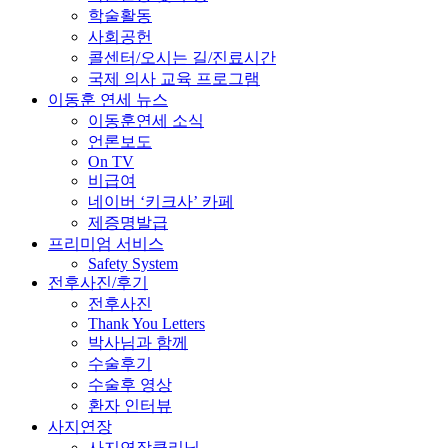
학술활동
사회공헌
콜센터/오시는 길/진료시간
국제 의사 교육 프로그램
이동훈 연세 뉴스
이동훈연세 소식
언론보도
On TV
비급여
네이버 ‘키크사’ 카페
제증명발급
프리미엄 서비스
Safety System
전후사진/후기
전후사진
Thank You Letters
박사님과 함께
수술후기
수술후 영상
환자 인터뷰
사지연장
사지연장클리닉