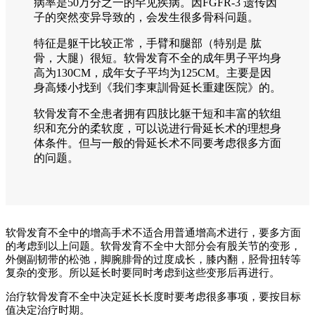
病率是50万分之一的罕见疾病。因FGFR-3 遗传因
子的突然变异导致的，会发生很多骨科问题。
特征是躯干比较正常，手臂和腿部（特别是 肱
骨，大腿）很短。软骨发育不全的成年男子平均身
高为130CM，成年女子平均为125CM。主要是因
身高矮小找到《我们李東訓骨延长重建医院》的。
软骨发育不全患者拥有四肢比躯干短和丰富的软组
织和充分的柔软度，可以说进行骨延长术的理想身
体条件。但与一般的骨延长术不同要考虑很多方面
的问题。
软骨发育不全中的增高手术不适合用普通增高术进行，要多方面
的考虑到以上问题。软骨发育不全中大部分会有股关节的变形，
外侧副韧带的松弛，脚腕腓骨的过度成长，膝内翻，胫骨扭转等
复杂的变形。所以延长时要同时考虑到这些变形后再进行。
治疗软骨发育不全中决定延长长度时要考虑很多事项，要按目标
值决定治疗时期。