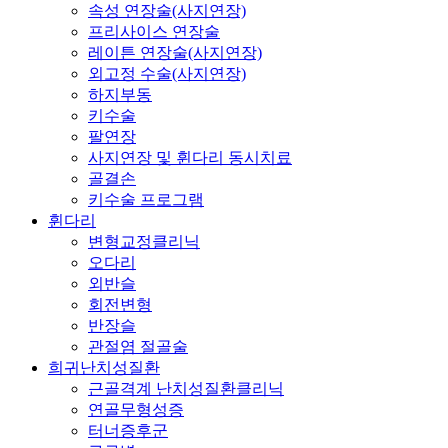
속성 연장술(사지연장)
프리사이스 연장술
레이튼 연장술(사지연장)
외고정 수술(사지연장)
하지부동
키수술
팔연장
사지연장 및 휜다리 동시치료
골결손
키수술 프로그램
휜다리
변형교정클리닉
오다리
외반슬
회전변형
반장슬
관절염 절골술
희귀난치성질환
근골격계 난치성질환클리닉
연골무형성증
터너증후군