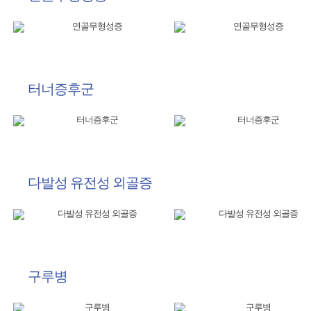
터너증후군
다발성 유전성 외골증
구루병