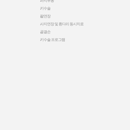
하지부동
키수술
팔연장
사지연장 및 휜다리 동시치료
골결손
키수술 프로그램