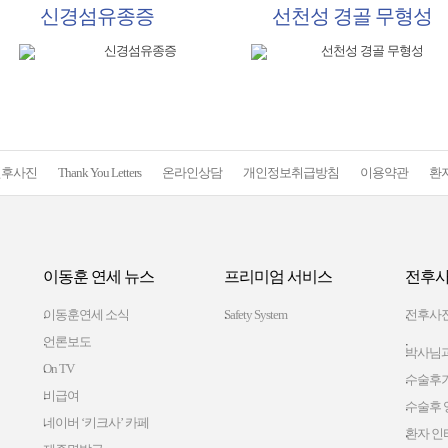
신경섬유종증
선천성 경골 무형성
전후사진
Thank You Letters
온라인상담
개인정보취급방침
이용약관
환
이동훈 연세 뉴스
프리미엄 서비스
전후사
이동훈연세 소식
Safety System
전후사
언론보도
박사님과
On TV
수술후
비급여
수술후 
네이버 ‘키크사’ 카페
환자 인