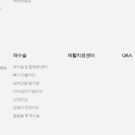
제증명발급
간
재수술
재활치료센터
Q&A
재수술 및 합병증 센터
리닉
뼈가 안붙어요
심부감염/골수염
다리길이가 달라요
신경손상
관절이 굳었어요
절골술 후 재수술