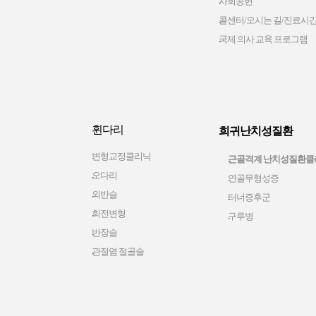
사회공헌
콜센터/오시는 길/진료시
국제 의사 교육 프로그램
휜다리
희귀난치성질환
변형교정클리닉
근골격계 난치성질환클
오다리
연골무형성증
외반슬
터너증후군
회전변형
구루병
반장슬
관절염 절골술