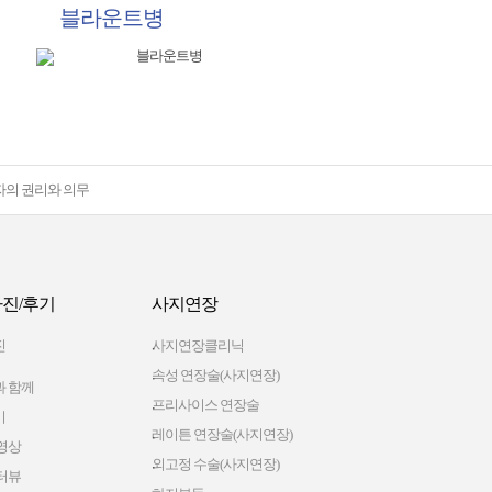
블라운트병
자의 권리와 의무
진/후기
사지연장
진
사지연장클리닉
속성 연장술(사지연장)
 함께
프리사이스 연장술
기
레이튼 연장술(사지연장)
영상
외고정 수술(사지연장)
터뷰