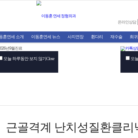
온라인상담
동훈연세 소개
이동훈연세 뉴스
사지연장
휜다리
재수술
희귀
오늘 하루동안 보지 않기
Close
오늘
근골격계 난치성질환클리