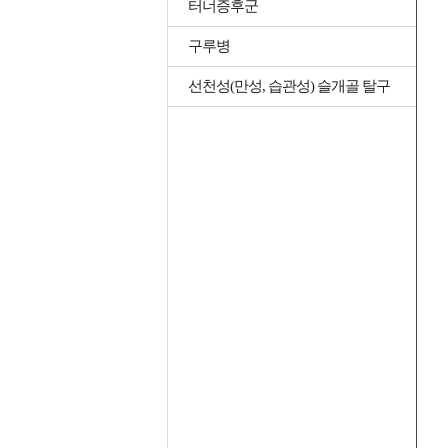
터너증후군
구루병
선천성(만성, 습관성) 슬개골 탈구