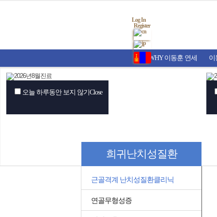
Log In
Register
WHY 이동훈 연세
이
오늘 하루동안 보지 않기
Close
희귀난치성질환
근골격계 난치성질환클리닉
연골무형성증