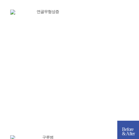
Before
& After