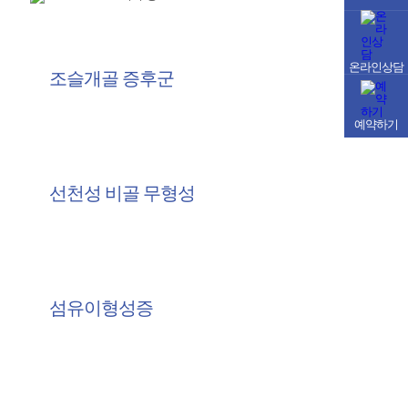
온라인상담
조슬개골 증후군
예약하기
선천성 비골 무형성
섬유이형성증