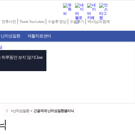
전후사진
Thank You Letters
수술후 영상
수술후기
박사님과 함께
 난치성질환
재활치료센터
 하루동안 보지 않기
Close
난치성질환
근골격계 난치성질환클리닉
닉