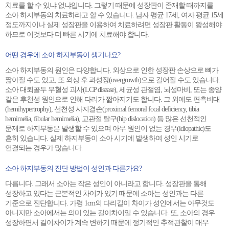
치료를 할 수 있냐 없냐입니다. 그렇기 때문에 성장판이 존재할 때까지를
소아 하지부동의 치료하라고 할 수 있습니다. 남자 평균 17세, 여자 평균 15세
정도까지이나 실제 성장판을 이용하여 치료하려면 성장판 활동이 왕성해야
하므로 이것보다 더 빠른 시기에 치료해야 합니다.
어떤 경우에 소아 하지부동이 생기나요?
소아 하지부동의 원인은 다양합니다. 외상으로 인한 성장판 손상으로 뼈가
짧아질 수도 있고, 또 외상 후 과성장(overgrowth)으로 길어질 수도 있습니다.
소아 대퇴골두 무혈성 괴사(LCP disease), 세균성 관절염, 뇌성마비, 또는 종양
같은 후천성 원인으로 인해 다리가 짧아지기도 합니다. 그 외에도 편측비대
(hemihypertrophy), 선천성 사지결손(proximal femoral focal deficiency, tibia
hemimelia, fibular hemimelia), 고관절 탈구(hip dislocation) 등 많은 선천적인
문제로 하지부동은 발생할 수 있으며 아무 원인이 없는 경우(idiopathic)도
흔히 있습니다. 실제 하지부동이 소아 시기에 발생하여 성인 시기로
연결되는 경우가 많습니다.
소아 하지부동의 진단 방법이 성인과 다른가요?
다릅니다. 그래서 소아는 작은 성인이 아니라고 합니다. 성장판을 통해
성장하고 있다는 근본적인 차이가 있기 때문에 소아는 성인과는 다른
기준으로 진단합니다. 가령 1cm의 다리길이 차이가 성인에서는 아무것도
아니지만 소아에서는 의미 있는 길이차이일 수 있습니다. 또, 소아의 경우
성장하면서 길이차이가 계속 변하기 때문에 정기적인 추적관찰이 매우