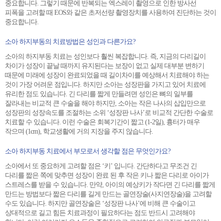
중요합니다. 그렇기 때문에 반복되는 엑스레이 촬영으로 인한 방사선
피폭을 고려할 때 EOS와 같은 초저선량 촬영장치를 사용하여 진단하는 것이
중요합니다.
소아 하지부동의 치료방법은 성인과 다른가요?
소아의 하지부동 치료는 성인보다 훨씬 복잡합니다. 즉, 지금의 다리길이
차이가 성장이 끝날 때까지 유지된다는 보장이 없고 실제 대부분 변하기
때문에 미래에 성장이 완료되었을 때 길이차이를 예상해서 치료해야 하는
것이 가장 어려운 점입니다. 하지만 소아는 성장판을 가지고 있어 치료에
유리한 점도 있습니다. 긴 다리를 짧게 만들려면 성인은 뼈의 일부를
잘라내는 비교적 큰 수술을 해야 하지만, 소아는 작은 나사의 삽입만으로
성장판의 성장속도를 조절하는 소위 ‘성장판 나사’로 비교적 간단한 수술로
치료할 수 있습니다. 이런 수술은 회복기간이 짧고 (1-2일), 흉터가 매우
작으며 (1cm), 학교생활에 거의 지장을 주지 않습니다.
소아 하지부동 치료에서 부모로서 생각할 점은 무엇인가요?
소아에서 또 중요하게 고려할 점은 ‘키’ 입니다. 간단하다고 무조건 긴
다리를 짧은 쪽에 맞추면 성장이 완료 된 후 작은 키나 짧은 다리로 아이가
스트레스를 받을 수 있습니다. 만약, 아이의 예상키가 작다면 긴 다리를 짧게
만드는 방법보다 짧은 다리를 길게 만드는 골연장술(사지연장술)을 고려할
수도 있습니다. 하지만 골연장술은 ‘성장판 나사’에 비해 큰 수술이고
상대적으로 길고 힘든 치료과정이 필요하다는 점도 반드시 고려해야