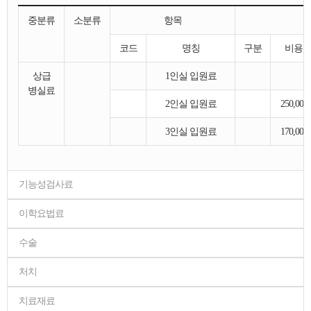
중분류
소분류
항목
코드
명칭
구분
비용
상급
1인실 입원료
병실료
2인실 입원료
250,000
3인실 입원료
170,000
기능성검사료
이학요법료
수술
처치
치료재료