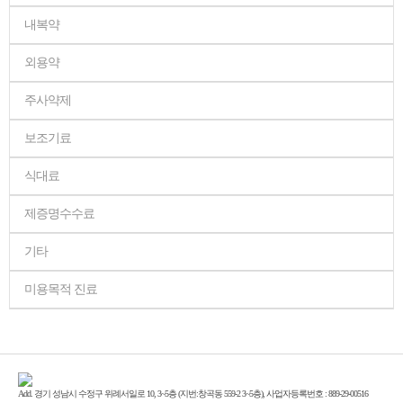
내복약
외용약
주사약제
보조기료
식대료
제증명수수료
기타
미용목적 진료
Add. 경기 성남시 수정구 위례서일로 10, 3~5층 (지번:창곡동 559-2 3~5층), 사업자등록번호 : 889-29-00516