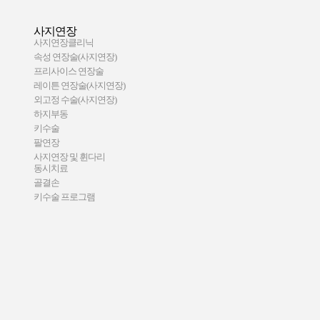
사지연장
사지연장클리닉
속성 연장술(사지연장)
프리사이스 연장술
레이튼 연장술(사지연장)
외고정 수술(사지연장)
하지부동
키수술
팔연장
사지연장 및 휜다리
동시치료
골결손
키수술 프로그램