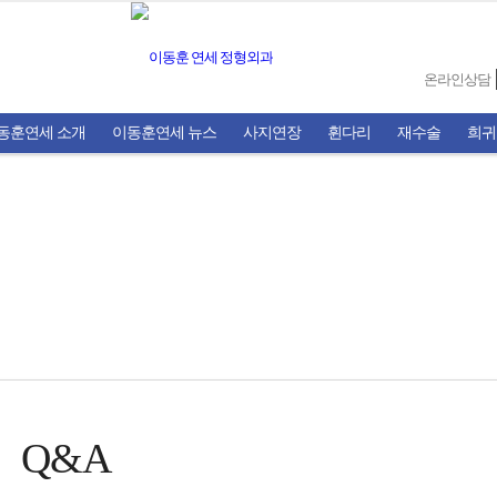
온라인상담
동훈연세 소개
이동훈연세 뉴스
사지연장
휜다리
재수술
희귀
Q&A