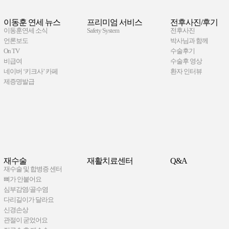
이동훈 연세 뉴스
프리미엄 서비스
전후사진/후기
이동훈연세 소식
Safety System
전후사진
언론보도
박사님과 함께
On TV
수술후기
비급여
수술후 영상
네이버 ‘키크사’ 카페
환자 인터뷰
제증명발급
재수술
재활치료센터
Q&A
재수술 및 합병증 센터
뼈가 안붙어요
심부감염/골수염
다리길이가 달라요
신경손상
관절이 굳었어요