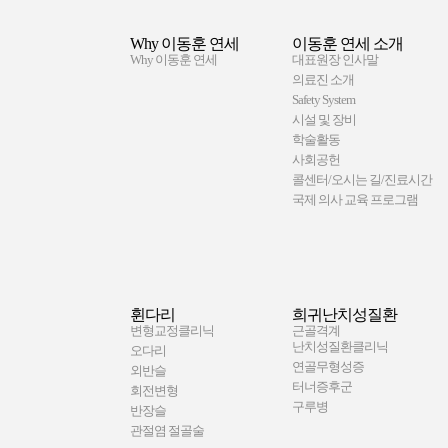
Why 이동훈 연세
이동훈 연세 소개
Why 이동훈 연세
대표원장 인사말
의료진 소개
Safety System
시설 및 장비
학술활동
사회공헌
콜센터/오시는 길/진료시간
국제 의사 교육 프로그램
휜다리
희귀난치성질환
변형교정클리닉
근골격계
난치성질환클리닉
오다리
연골무형성증
외반슬
터너증후군
회전변형
구루병
반장슬
관절염 절골술