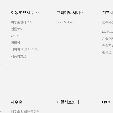
이동훈 연세 뉴스
프리미엄 서비스
전후사
이동훈연세 소식
Safety System
전후사
언론보도
박사님과
On TV
수술후
비급여
수술후 
네이버 ‘키크사’ 카페
환자 인
제증명발급
간
재수술
재활치료센터
Q&A
닉
재수술 및 합병증 센터