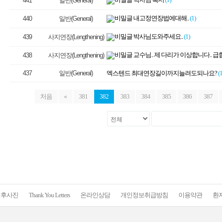
441
일반(General)
내고정연장법에대해..
(1)
440
일반(General)
박사님도와주세요..
(1)
439
사지연장(Lengthening)
교수님.. 제 다리가 이상합니다.. 급
438
사지연장(Lengthening)
437
일반(General)
엑스텐드 최대연장길이까지늘려도되나요?
(1
처음
«
381
382
383
384
385
386
387
전후사진
Thank You Letters
온라인상담
개인정보취급방침
이용약관
환