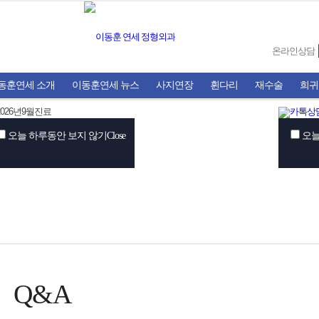
온라인상담
동훈연세 소개
이동훈연세 뉴스
사지연장
휜다리
재수술
희귀
오늘 하루동안 보지 않기
Close
오늘
Q&A