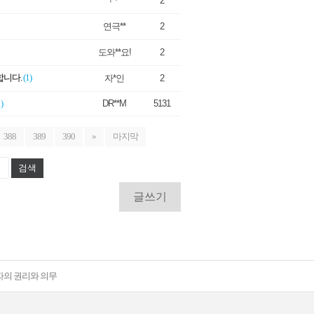
ㄱᆞ**
2
연극**
2
도와**요!
2
합니다.
(1)
자*인
2
)
DR**M
5131
388
389
390
»
마지막
검색
글쓰기
자의 권리와 의무