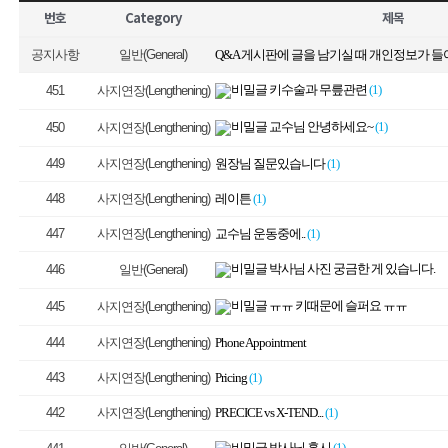
번호
Category
제목
공지사항
일반(General)
키수술과 무릎관련
(1)
451
사지연장(Lengthening)
교수님 안녕하세요~
(1)
450
사지연장(Lengthening)
449
사지연장(Lengthening)
원장님 질문있습니다
(1)
448
사지연장(Lengthening)
레이튼
(1)
447
사지연장(Lengthening)
교수님 운동중에..
(1)
박사님 사진 궁금한 게 있습니다.
446
일반(General)
ㅠㅠ 키때문에 슬퍼요 ㅠㅠ
445
사지연장(Lengthening)
444
사지연장(Lengthening)
Phone Appointment
443
사지연장(Lengthening)
Pricing
(1)
442
사지연장(Lengthening)
PRECICE vs X-TEND...
(1)
박사님 혹시
(1)