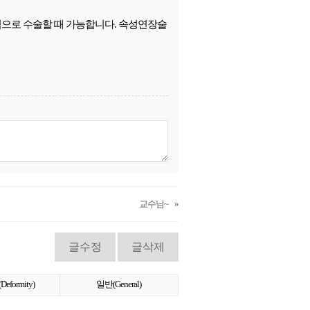
으로 수술할 때 가능합니다. 속성연장술
교수님~
»
글수정
글삭제
formity)
일반(General)