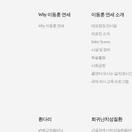
Why 이동훈 연세
이동훈 연세 소개
Why 이동훈 연세
대표원장 인사말
의료진 소개
Safety System
시설 및 장비
학술활동
사회공헌
콜센터/오시는 길/진료시
국제 의사 교육 프로그램
휜다리
희귀난치성질환
변형교정클리닉
근골격계 난치성질환클리