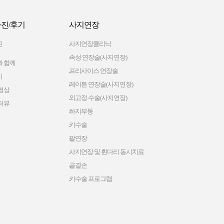
진/후기
사지연장
진
사지연장클리닉
속성 연장술(사지연장)
 함께
프리사이스 연장술
기
레이튼 연장술(사지연장)
영상
외고정 수술(사지연장)
터뷰
하지부동
키수술
팔연장
사지연장 및 휜다리 동시치료
골결손
키수술 프로그램