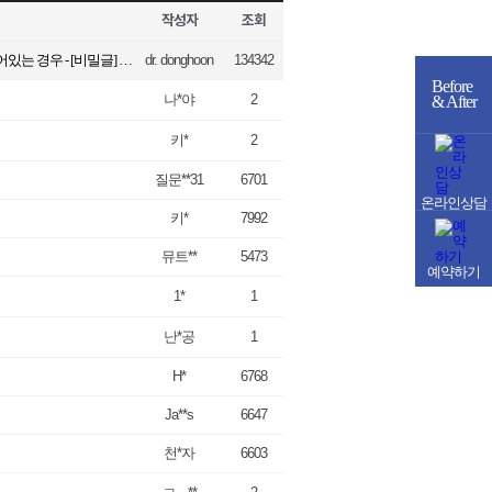
작성자
조회
Q&A 게시판에 글을 남기실 때 개인정보가 들어있는 경우 - [비밀글] 기능을 사용하시는 것이 개인정보노출방지에 효과적입니다.
dr. donghoon
134342
(1)
Before
나*야
2
& After
키*
2
질문**31
6701
온라인상담
키*
7992
뮤트**
5473
예약하기
1*
1
난*공
1
H*
6768
Ja**s
6647
천*자
6603