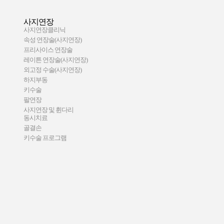
사지연장
사지연장클리닉
속성 연장술(사지연장)
프리사이스 연장술
레이튼 연장술(사지연장)
외고정 수술(사지연장)
하지부동
키수술
팔연장
사지연장 및 휜다리
동시치료
골결손
키수술 프로그램