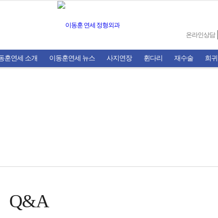
온라인상담
동훈연세 소개
이동훈연세 뉴스
사지연장
휜다리
재수술
희귀
Q&A