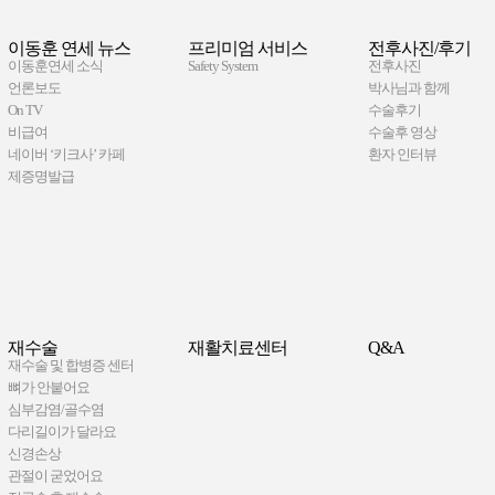
이동훈 연세 뉴스
프리미엄 서비스
전후사진/후기
이동훈연세 소식
Safety System
전후사진
언론보도
박사님과 함께
On TV
수술후기
비급여
수술후 영상
네이버 ‘키크사’ 카페
환자 인터뷰
제증명발급
재수술
재활치료센터
Q&A
재수술 및 합병증 센터
뼈가 안붙어요
심부감염/골수염
다리길이가 달라요
신경손상
관절이 굳었어요