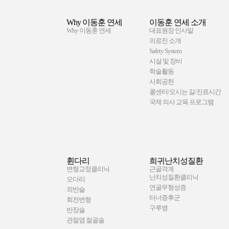
Why 이동훈 연세
이동훈 연세 소개
Why 이동훈 연세
대표원장 인사말
의료진 소개
Safety System
시설 및 장비
학술활동
사회공헌
콜센터/오시는 길/진료시간
국제 의사 교육 프로그램
휜다리
희귀난치성질환
변형교정클리닉
근골격계
난치성질환클리닉
오다리
연골무형성증
외반슬
터너증후군
회전변형
구루병
반장슬
관절염 절골술