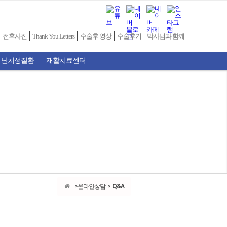
전후사진
Thank You Letters
수술후 영상
수술후기
박사님과 함께
 난치성질환
재활치료센터
온라인상담
Q&A