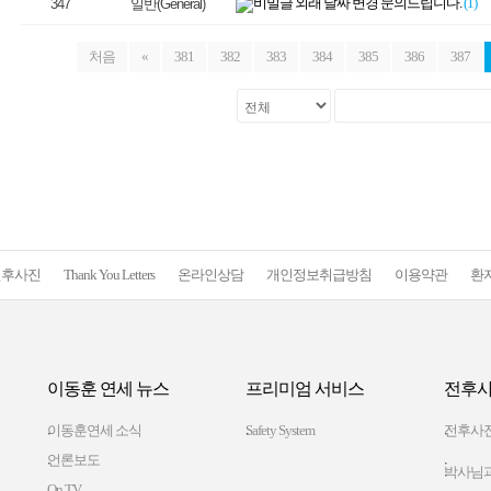
외래 날짜 변경 문의드립니다.
(1)
347
일반(General)
처음
«
381
382
383
384
385
386
387
전후사진
Thank You Letters
온라인상담
개인정보취급방침
이용약관
환
이동훈 연세 뉴스
프리미엄 서비스
전후사
이동훈연세 소식
Safety System
전후사
언론보도
박사님과
On TV