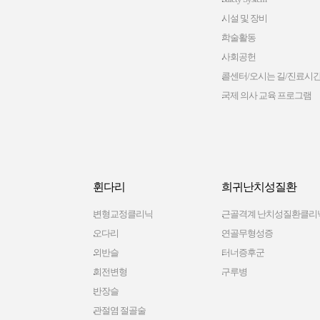
시설 및 장비
학술활동
사회공헌
콜센터/오시는 길/진료시
국제 의사 교육 프로그램
휜다리
희귀난치성질환
변형교정클리닉
근골격계 난치성질환클리
오다리
연골무형성증
외반슬
터너증후군
회전변형
구루병
반장슬
관절염 절골술