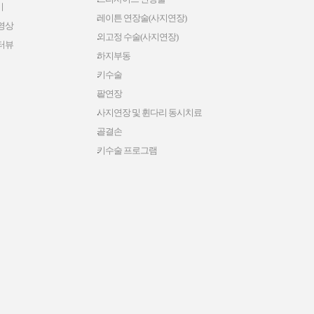
기
레이튼 연장술(사지연장)
영상
외고정 수술(사지연장)
터뷰
하지부동
키수술
팔연장
사지연장 및 휜다리 동시치료
골결손
키수술 프로그램