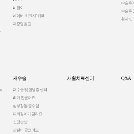
수술후
비급여
수술후 
네이버 ‘키크사’ 카페
환자 인
제증명발급
간
재수술
재활치료센터
Q&A
닉
재수술 및 합병증 센터
뼈가 안붙어요
심부감염/골수염
다리길이가 달라요
신경손상
관절이 굳었어요