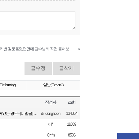
카페에 여러번 질문올렸던건데 교수님께 직접 물어보고싶어요~
»
글수정
글삭제
formity)
일반(General)
작성자
조회
Q&A 게시판에 글을 남기실 때 개인정보가 들어있는 경우 - [비밀글] 기능을 사용하시는 것이 개인정보노출방지에 효과적입니다.
dr. donghoon
134354
(1)
이*
11039
Cr**n
8506