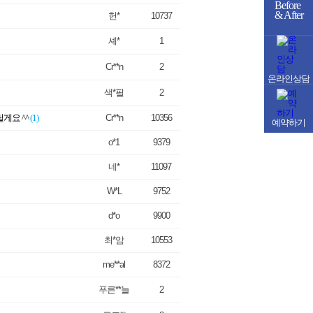
Before
& After
헌*
10737
셰*
1
Cr**n
2
온라인상담
색*필
2
게요 ^^
(1)
Cr**n
10356
예약하기
o*1
9379
네*
11097
W*L
9752
d*o
9900
최*암
10553
me**al
8372
푸른**늘
2