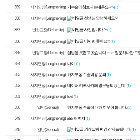
359
사지연장(Lengthening)
키수술에첨보내는내용요~^^
(1)
선생님 안녕하세요^^
358
사지연장(Lengthening)
사진입니다 ^^
(1)
357
변형교정(Deformity)
어쩌면 좋아요!!!
(1)
356
사지연장(Lengthening)
355
변형교정(Deformity)
실밥을 못뽑고 왔습니다 ㅠㅠ 질문하나만 드릴
354
사지연장(Lengthening)
나이,
(1)
353
사지연장(Lengthening)
하지부동 수술비용 문의
(1)
352
사지연장(Lengthening)
네이버 키크사카페 영구탈퇴됬는데..
(1)
351
사지연장(Lengthening)
iskd
(1)
350
일반(General)
하지부동 수술에 대해 여쭈어 봅니다.
(1)
349
사지연장(Lengthening)
idsk 허벅지
(1)
외래날짜 변경 감사드립니다.
(1)
348
일반(General)