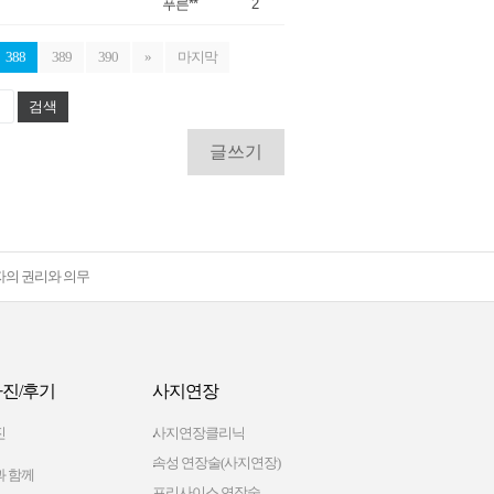
푸른**
2
388
389
390
»
마지막
검색
글쓰기
자의 권리와 의무
진/후기
사지연장
진
사지연장클리닉
속성 연장술(사지연장)
 함께
프리사이스 연장술