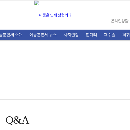
온라인상담
동훈연세 소개
이동훈연세 뉴스
사지연장
휜다리
재수술
희귀
Q&A