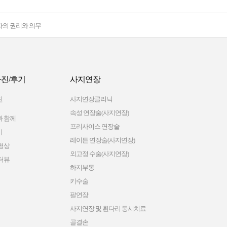
자의 권리와 의무
진/후기
사지연장
진
사지연장클리닉
속성 연장술(사지연장)
 함께
프리사이스 연장술
기
레이튼 연장술(사지연장)
영상
외고정 수술(사지연장)
터뷰
하지부동
키수술
팔연장
사지연장 및 휜다리 동시치료
골결손