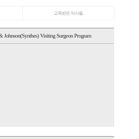
교육받은 의사들
& Johnson(Synthes) Visiting Surgeon Program