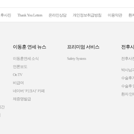
전후사진
Thank You Letters
온라인상담
개인정보취급방침
이용약관
환
이동훈 연세 뉴스
프리미엄 서비스
전후사
이동훈연세 소식
Safety System
전후사
언론보도
박사님과
On TV
수술후
비급여
수술후 
네이버 ‘키크사’ 카페
환자 인
제증명발급
시간
램