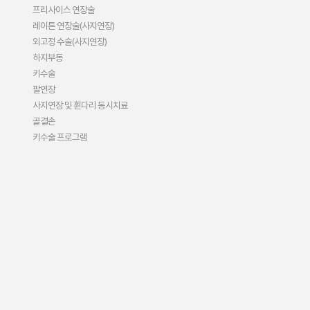
프리사이스 연장술
레이튼 연장술(사지연장)
외고정 수술(사지연장)
하지부동
키수술
팔연장
사지연장 및 휜다리 동시치료
골결손
키수술 프로그램