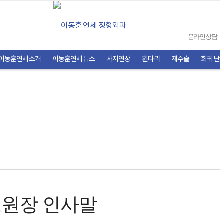
온라인상담
이동훈연세 소개
이동훈연세 뉴스
사지연장
휜다리
재수술
희귀 
원장 인사말