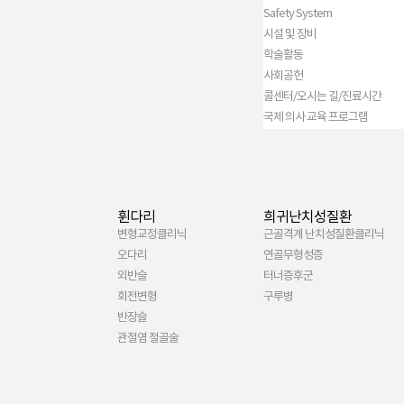
Safety System
시설 및 장비
학술활동
사회공헌
콜센터/오시는 길/진료시간
국제 의사 교육 프로그램
휜다리
희귀난치성질환
변형교정클리닉
근골격계 난치성질환클리닉
오다리
연골무형성증
외반슬
터너증후군
회전변형
구루병
반장슬
관절염 절골술