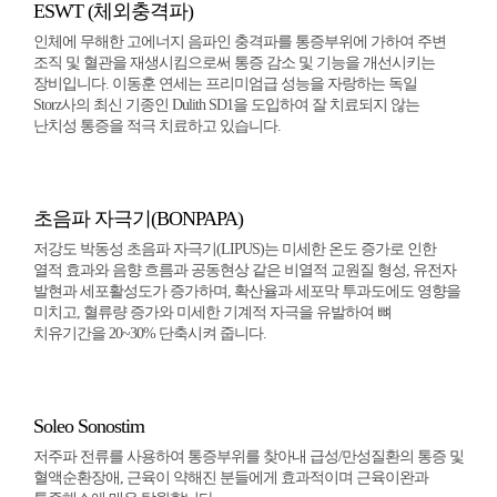
ESWT (체외충격파)
인체에 무해한 고에너지 음파인 충격파를 통증부위에 가하여 주변
조직 및 혈관을 재생시킴으로써 통증 감소 및 기능을 개선시키는
장비입니다. 이동훈 연세는 프리미엄급 성능을 자랑하는 독일
Storz사의 최신 기종인 Dulith SD1을 도입하여 잘 치료되지 않는
난치성 통증을 적극 치료하고 있습니다.
초음파 자극기(BONPAPA)
저강도 박동성 초음파 자극기(LIPUS)는 미세한 온도 증가로 인한
열적 효과와 음향 흐름과 공동현상 같은 비열적 교원질 형성, 유전자
발현과 세포활성도가 증가하며, 확산율과 세포막 투과도에도 영향을
미치고, 혈류량 증가와 미세한 기계적 자극을 유발하여
뼈
치유기간을 20~30% 단축
시켜 줍니다.
Soleo Sonostim
저주파 전류를 사용하여 통증부위를 찾아내 급성/만성질환의 통증 및
혈액순환장애, 근육이 약해진 분들에게 효과적이며
근육이완과