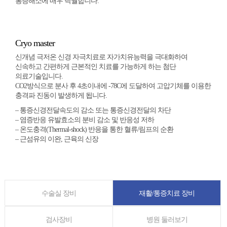
통증해소
에 매우 탁월합니다.
Cryo master
신개념 극저온 신경 자극치료로 자가치유능력을 극대화하여
신속하고 간편하게 근본적인 치료를 가능하게 하는 첨단
의료기술입니다.
CO2방식으로 분사 후 4초이내에 -78C에 도달하여 고압기체를 이용한
충격파 진동이 발생하게 됩니다.
– 통증신경전달속도의 감소 또는 통증신경전달의 차단
– 염증반응 유발효소의 분비 감소 및 반응성 저하
– 온도충격(Thermal-shock) 반응을 통한 혈류/림프의 순환
– 근섬유의 이완, 근육의 신장
수술실 장비
재활/통증치료 장비
검사장비
병원 둘러보기