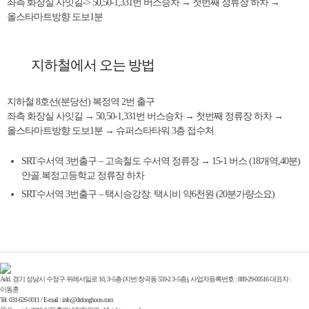
좌측 화장실 사잇길-> 50,50-1,331번 버스승차 → 첫번째 정류장 하차 →
올스타마트방향 도보1분
지하철에서 오는 방법
지하철 8호선(분당선) 복정역 2번 출구
좌측 화장실 사잇길 → 50,50-1,331번 버스승차 → 첫번째 정류장 하차 →
올스타마트방향 도보1분 → 슈퍼스타타워 3층 접수처
SRT수서역 3번출구
– 고속철도 수서역 정류장 → 15-1 버스 (18개역,40분)
안골.복정고등학교 정류장 하차
SRT수서역 3번출구
– 택시승강장. 택시비 약6천원 (20분가량소요)
Add. 경기 성남시 수정구 위례서일로 10, 3~5층 (지번:창곡동 559-2 3~5층), 사업자등록번호 : 889-29-00516 대표자 :
이동훈
Tel. 031-626-0011 / E-mail : info@drdonghoon.com