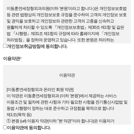
이동훈연세정형외과의원(이하 ‘본원’이라고 합니다.)은 개인정보보호법
등 관련 법령상의 개인정보보호 규정을 준수하여 고객의 개인정보 보호
및 권익을 보호하고 개인정보와 관련한 고객의 고충을 신속하고
원활하게 처리할 수 있도록 『개인정보보호법』제30조 제1항 및 같은
법 『시행령』제31조 제1항의 규정에 따라 홈페이지에 「개인정보
처리방침」을 정하여 운영하고 있습니다. 또한 본원은 처리하는
개인정보가 개인정보의 처리 목적에 필요한 최소한의 정보임을
개인정보취급방침에 동의합니다.
밝힙니다.이 방침은 별도의 설명이 없는 한 본원에서 운용하는 모든 웹
이용약관
사이트에 적용됨을 알려드립니다.
*
제1조 개인정보의 처리 목적
제2조 개인정보의 처리 및 보유기간
이용약관
제3조 처리하는 개인정보의 항목
제4조 개인정보의 제3자 제공
[이동훈연세정형외과 온라인 회원 약관]
제5조 개인정보처리의 위탁
이 약관은 이동훈연세정형외과 (이하 '본원')에서 제공하는 서비스
제6조 정보주체와 법정대리인의 권리·의무 및 그 행사방법
이용조건 및 절차에 관한 사항과 기타 필요한 사항을 전기통신사업법 및
제7조 개인정보의 파기
동법 시행령이 정하는 대로 준수하고 규정함을 목적으로 합니다
제8조 개인정보의 안전성 확보조치
제1조(목적 등)
제9조 개인정보 보호책임자
① 본원 (url) 이용자 약관(이하 "본 약관"이라 합니다)은 이용자가
제10조 개인정보의 열람청구를 접수·처리하는 부서
본원에서 제공하는 인터넷 관련 서비스(이하 "서비스"라 합니다)를
이용약관에 동의합니다.
제11조 정보주체의 권익침해에 대한 구제방법
이용함에 있어 회원과 본원의 권리·의무 및 책임사항을 규정함을