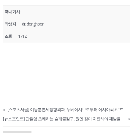
국내기사
작성자
dr. donghoon
조회
1712
«
[스포츠서울] 이동훈연세정형외과, 누베이시브로부터 아시아최초 '프리사이스 국제트레이닝센터' 위촉
[뉴스포인트] 관절염 초래하는 슬개골칼구, 원인 찾아 치료해야 재발률 낮출 수 있어
»