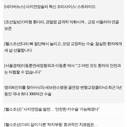
[네이버뉴스] 사지연장술의 혁신 프리사이스/ 스트라이드
[조선일보] O자형 휜다리, 관절염 급격히 악화시켜... 교정 서둘러야 연골
보존
[헬스조선]다리 뼈 절단해서 늘리고 ,모양 교정하는 수술 ,절실한 환자에게
새 삶 선물합니다
[서울경제]이동훈연세정형외과 이동훈 박사 “그 어떤 것도 환자의 안전과
는 타협할 수 없습니다”
명의&인의를 찾아서-(55) 세브란스병원 골연장·변형교정클리닉] 최근 5년
동안 국내 최다 3000여건 수술
[헬스조선] "사지연장술 발전… '안전한 키수술' 가능해졌다"
[헬스조선] 다리 길이 다른 '하지부동' 효과적인 치료법은…