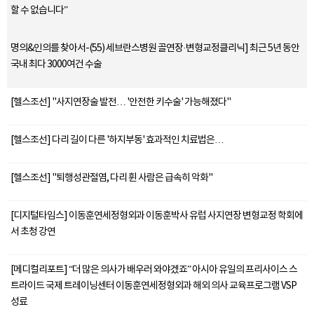
할 수 없습니다”
명의&인의를 찾아서-(55) 세브란스병원 골연장·변형교정클리닉] 최근 5년 동안
국내 최다 3000여건 수술
[헬스조선] "사지연장술 발전… '안전한 키수술' 가능해졌다"
[헬스조선] 다리 길이 다른 '하지부동' 효과적인 치료법은…
[헬스조선] "퇴행성관절염, 다리 휜 사람은 급속히 악화"
[디지털타임스] 이동훈연세정형외과 이동훈박사 유럽 사지연장 변형교정 학회에
서 초청 강연
[메디컬리포트] “더 많은 의사가 배우러 와야겠죠” 아시아 유일의 프리사이스 스
트라이드 국제 트레이닝센터 이동훈연세정형외과 해외 의사 교육프로그램 VSP
성료