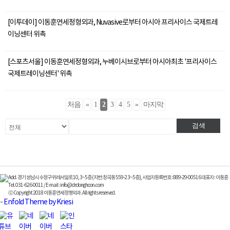
[이투데이] 이동훈연세정형외과, Nuvasive로부터 아시아 프리사이스 국제트레
이닝센터 위촉
[스포츠서울] 이동훈연세정형외과, 누베이시브로부터 아시아최초 '프리사이스
국제트레이닝센터' 위촉
처음
«
1
2
3
4
5
»
마지막
검색
Add. 경기 성남시 수정구 위례서일로 10, 3~5층 (지번:창곡동 559-2 3~5층), 사업자등록번호 : 889-29-00516 대표자 : 이동훈
Tel. 031-626-0011 / E-mail : info@drdonghoon.com
ⓒ Copyright 2018 이동훈연세정형외과. All rights reserved.
-
Enfold Theme by Kriesi