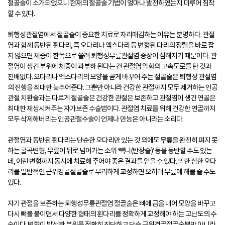
절골술이 소개되었으니 현재의 절골술 기법이 얼마나 발전하였는지 미루어 짐작
할 수 있다.
퇴행성관절염에서 절골술이 중요한 치료로 자리매김하는 이유는 분명하다. 관절
염과 함께 동반된 휜다리, 즉 오다리나 엑스다리 등 변형된 다리의 정렬을 바로 잡
지 않으면 체중이 한쪽으로 쏠려 퇴행성무릎관절염 증상이 심해지기 때문이다. 관
절염이 생긴 부위에 체중이 과부하 된다는 건 관절염 악화의 고속도로를 탄 것과
진배없다. 오다리나 엑스다리의 모양을 곧게 바꾸어 주는 절골술은 퇴행성 관절염
의 진행을 최대한 늦추어준다. 그뿐만 아니라 건강한 관절까지 모두 제거하는 인공
관절 치환술과는 다르게 절골술은 건강한 관절은 보존하고 관절염이 생긴 연골은
최대한 재생시켜주는 자가보존 수술법이다. 관절염 치료를 위해 건강한 연골까지
모두 삭제해버리는 인공관절수술이 언제나 만능은 아니라는 소리다.
관절염과 동반된 휜다리는 단순한 오다리만 있는 것 외에도 무릎을 완전히 펴지 못
하는 굴곡변형, 무릎이 뒤로 넘어가는 소위 ‘빽니(반장슬)’ 등을 동반할 수도 있는
데, 이런 변형까지 동시에 치료해 주어야 좋은 결과를 얻을 수 있다. 또한 심한 오다
리를 일반적인 근위경골절골술로 무리하게 교정하면 오히려 무릎에 해를 줄 수도
있다.
자기 관절을 보존하는 퇴행성무릎관절염 절골술은 뼈에 금을 내어 모양을 바꾸고
다시 뼈를 붙이면서 다양한 형태의 휜다리를 정확하게 교정해야 하는 고난도의 수