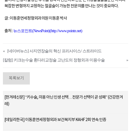
술이다. 변형이 발생한 부위를 정확히 진단하고 단순 근위경골절골술뿐만 아니라
복잡한 변형까지 교정하는 절골술이 가능한 전문의를 만나는 것이 중요하다.
글 : 이동훈연세정형외과의원 이동훈 박사
출처 :
뉴스포인트(NewsPoint)(http://www.pointn.net)
«
[네이버뉴스] 사지연장술의 혁신 프리사이스/ 스트라이드
[칼럼] 키크는수술 휜다리교정술 고난도의 정형외과 미용수술
»
목록보기
[한겨레신문] “키수술, 미용 아닌 인생 선택…전문가 선택이 곧 성패” (건강한겨
레)
[데일리한국] 이동훈연세정형외과 보건복지부 KAHF 2회 연속 인증