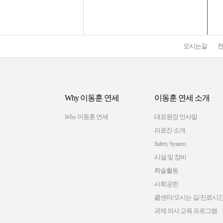
오시는길
Why 이동훈 연세
이동훈 연세 소개
Why 이동훈 연세
대표원장 인사말
의료진 소개
Safety System
시설 및 장비
학술활동
사회공헌
콜센터/오시는 길/진료시
국제 의사 교육 프로그램