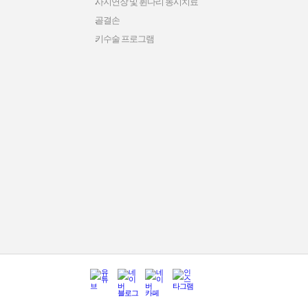
사지연장 및 휜다리 동시치료
골결손
키수술 프로그램