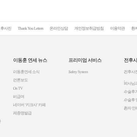
전후사진
Thank You Letters
온라인상담
개인정보취급방침
이용약관
환
이동훈 연세 뉴스
프리미엄 서비스
전후사
이동훈연세 소식
Safety System
전후사
언론보도
박사님과
On TV
수술후
비급여
수술후 
네이버 ‘키크사’ 카페
환자 인
제증명발급
간