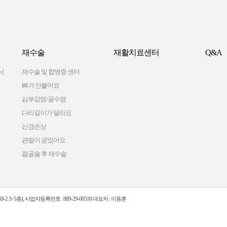
재수술
재활치료센터
Q&A
닉
재수술 및 합병증 센터
뼈가 안붙어요
심부감염/골수염
다리길이가 달라요
신경손상
관절이 굳었어요
절골술 후 재수술
2 3~5층), 사업자등록번호 : 889-29-00516 대표자 : 이동훈