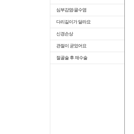
심부감염/골수염
다리길이가 달라요
신경손상
관절이 굳었어요
절골술 후 재수술