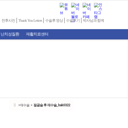
전후사진
Thank You Letters
수술후 영상
수술후기
박사님과 함께
 난치성질환
재활치료센터
재수술
절골술 후 재수술_bak0322