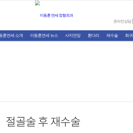
온라인상담
동훈연세 소개
이동훈연세 뉴스
사지연장
휜다리
재수술
희귀
절골술 후 재수술