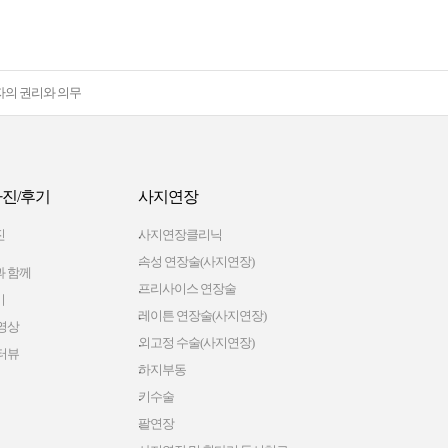
자의 권리와 의무
진/후기
사지연장
진
사지연장클리닉
속성 연장술(사지연장)
 함께
프리사이스 연장술
기
레이튼 연장술(사지연장)
영상
외고정 수술(사지연장)
터뷰
하지부동
키수술
팔연장