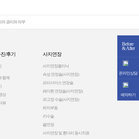
자의 권리와 의무
Before
& After
진/후기
사지연장
진
사지연장클리닉
온라인상담
속성 연장술(사지연장)
 함께
프리사이스 연장술
기
레이튼 연장술(사지연장)
영상
예약하기
외고정 수술(사지연장)
터뷰
하지부동
키수술
팔연장
사지연장 및 휜다리 동시치료