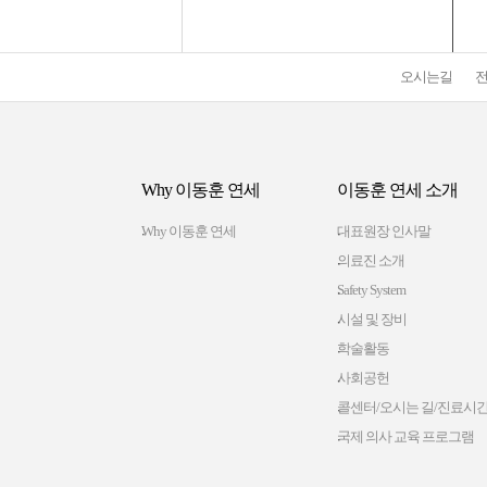
오시는길
Why 이동훈 연세
이동훈 연세 소개
Why 이동훈 연세
대표원장 인사말
의료진 소개
Safety System
시설 및 장비
학술활동
사회공헌
콜센터/오시는 길/진료시
국제 의사 교육 프로그램