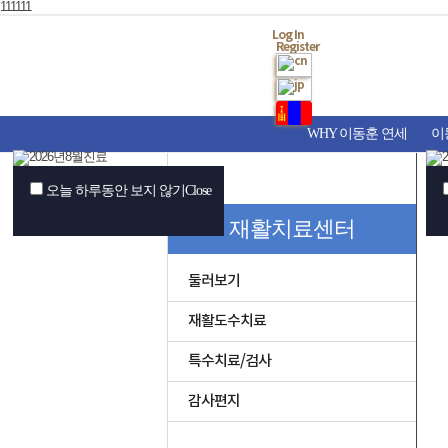
111111
Log In
Register
WHY 이동훈 연세
이
오늘 하루동안 보지 않기
Close
재활치료센터
둘러보기
재활도수치료
특수치료/검사
감사편지