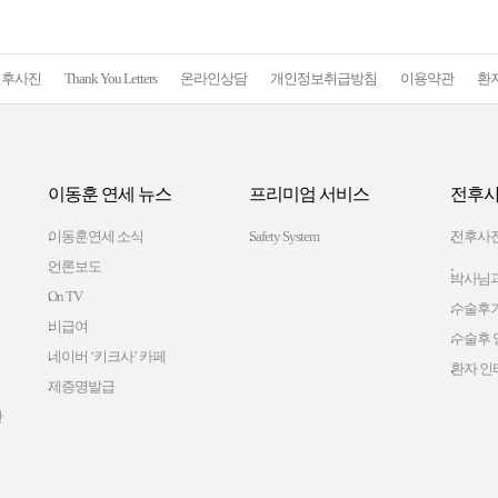
전후사진
Thank You Letters
온라인상담
개인정보취급방침
이용약관
환
이동훈 연세 뉴스
프리미엄 서비스
전후사
이동훈연세 소식
Safety System
전후사
언론보도
박사님과
On TV
수술후
비급여
수술후 
네이버 ‘키크사’ 카페
환자 인
제증명발급
간