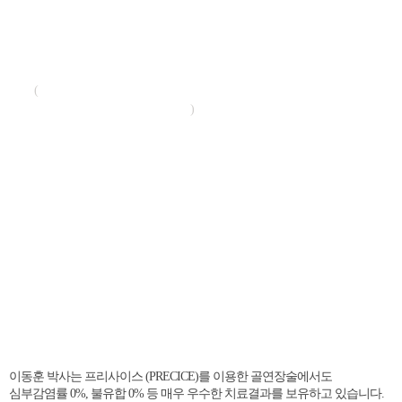
프리사이스 (PRECICE, Nuvasive, USA)는 미국 FDA 승인 하에
사용되고 있는, 외고정 장치(일리자로프, Ilizarov)가 필요없는
내고정 연장기구(Fully Implantable Lengthening Nail)입니다.
https://www.nuvasive.com/procedures/limb-
(
lengthening/precice-system/
)
스트라이드(STRYDE)는 프리사이스와 똑같은 메커니즘을 가진
내고정 연장 기구로써 프리사이스가 연장 과정 중 체중 부하에
제한이 큰 반면 스트라이드는 보다 많은 체중을 부하할 수 있도록
개발된 제품입니다.
이동훈 박사는 프리사이스 (PRECICE)를 이용한 골연장술에서도
심부감염률 0%, 불유합 0% 등 매우 우수한 치료결과를 보유하고 있습니다.