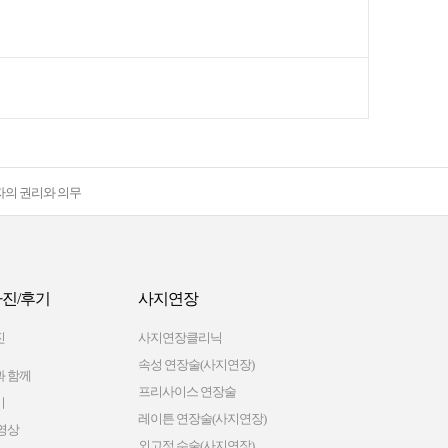
자의 권리와 의무
진/후기
사지연장
진
사지연장클리닉
속성 연장술(사지연장)
 함께
프리사이스 연장술
기
레이튼 연장술(사지연장)
영상
외고정 수술(사지연장)