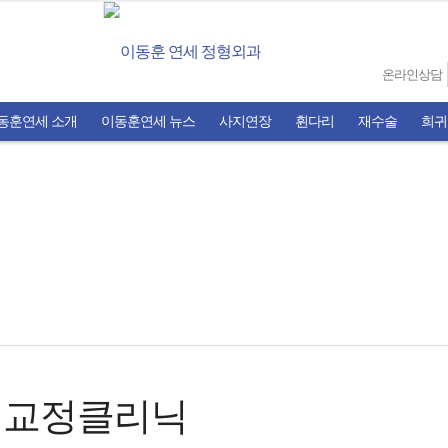
온라인상담
동훈연세 소개
이동훈연세 뉴스
사지연장
휜다리
재수술
희귀
형교정클리닉