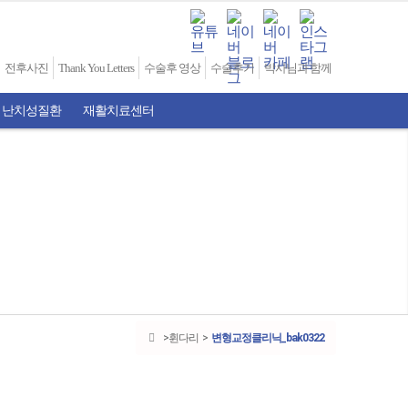
전후사진
Thank You Letters
수술후 영상
수술후기
박사님과 함께
 난치성질환
재활치료센터
휜다리
변형교정클리닉_bak0322