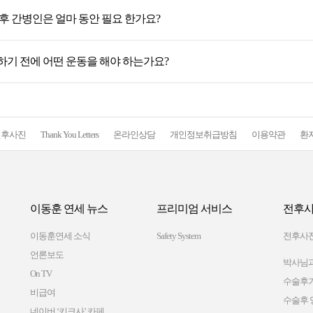
후 간병인은 얼마 동안 필요 한가요?
하기 전에 어떤 운동을 해야 하는가요?
전후사진
Thank You Letters
온라인상담
개인정보취급방침
이용약관
환
이동훈 연세 뉴스
프리미엄 서비스
전후사
이동훈연세 소식
Safety System
전후사
언론보도
박사님과
On TV
수술후
비급여
수술후 
네이버 ‘키크사’ 카페