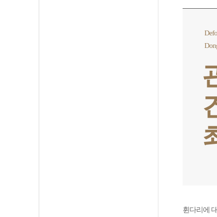
Defo
Don
휜다리에 대