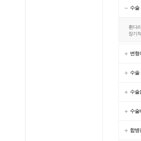
수술
휜다리
장기적
변형이
수술
수술을
수술
합병