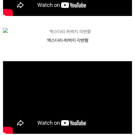
엑스다리-허벅지 각변형