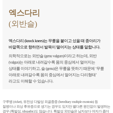
엑스다리
(외반슬)
엑스다리 (knock knees)는 무릎을 붙이고 섰을 때 종아리가
바깥쪽으로 향하면서 발목이 떨어지는 상태를 말합니다.
의학적으로는 외반슬 (genu valgum)이라고 하는데, 외반
(valgus)는 아래로 내려갈수록 몸의 중심에서 멀어지는
상태를 이야기하고, 슬 (genu)은 무릎을 뜻하기 때문에 ‘무릎
아래로 내려갈수록 몸의 중심에서 멀어지는 다리형태’
라고도 이해할 수 있습니다.
구루병 (ricket), 유전성 다발성 외골종증 (hereditary multiple exostosis) 등
질병이나 외상 후유증으로 생기는 경우도 있지만 별다른 원인없이 발생하는
경우 (특발성, idiopathic)도 많습니다. 특발성 외반슬은 남자보다 여자가 좀더