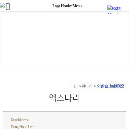
외반슬_bak0322
휜다리
엑스다리
Knockknees
Dong Hoon Lee