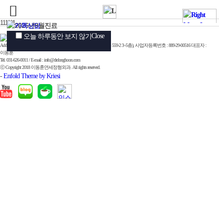
111111
Close
Close
Close
오늘 하루동안 보지 않기
오늘 하루동안 보지 않기
오늘 하루동안 보지 않기
Add. 경기 성남시 수정구 위례서일로 10, 3~5층 (지번:창곡동 559-2 3~5층), 사업자등록번호 : 889-29-00516 대표자 :
이동훈
Tel. 031-626-0011 / E-mail : info@drdonghoon.com
ⓒ Copyright 2018 이동훈연세정형외과. All rights reserved.
-
Enfold Theme by Kriesi