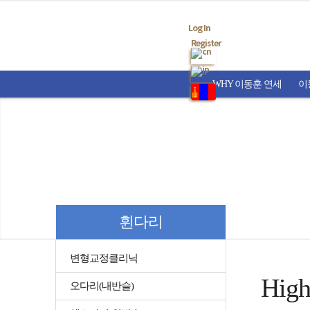
Log In
Register
WHY 이동훈 연세
이
휜다리
변형교정클리닉
High
오다리(내반슬)