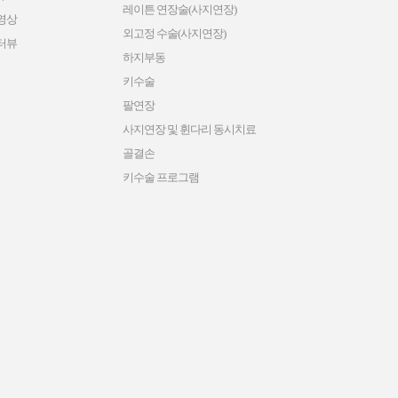
레이튼 연장술(사지연장)
영상
외고정 수술(사지연장)
터뷰
하지부동
키수술
팔연장
사지연장 및 휜다리 동시치료
골결손
키수술 프로그램