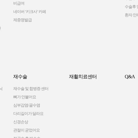
비급여
수술후 
네이버 ‘키크사’ 카페
환자 인
제증명발급
간
재수술
재활치료센터
Q&A
닉
재수술 및 합병증 센터
뼈가 안붙어요
심부감염/골수염
다리길이가 달라요
신경손상
관절이 굳었어요