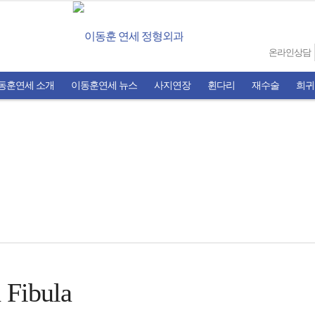
온라인상담
동훈연세 소개
이동훈연세 뉴스
사지연장
휜다리
재수술
희귀
 Fibula