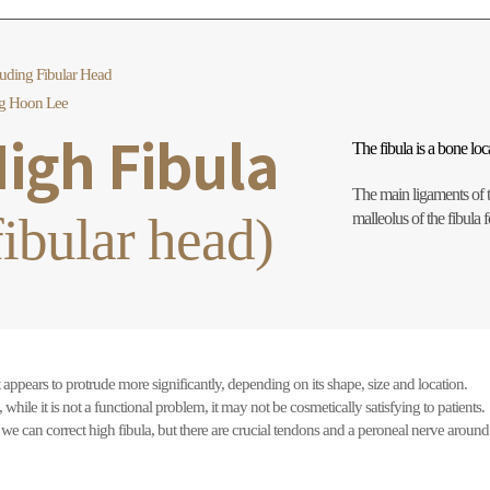
ruding Fibular Head
g Hoon Lee
igh Fibula
The fibula is a bone locat
The main ligaments of th
fibular head)
malleolus of the fibula f
 appears to protrude more significantly, depending on its shape, size and location.
 while it is not a functional problem, it may not be cosmetically satisfying to patients.
we can correct high fibula, but there are crucial tendons and a peroneal nerve around 