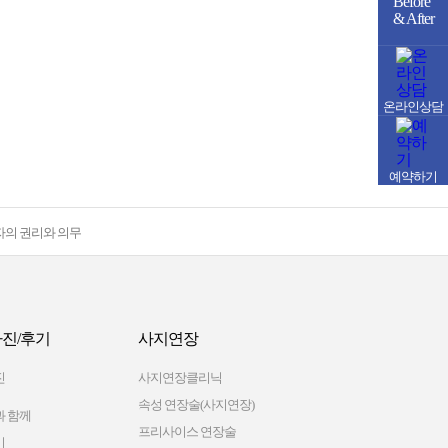
Before
& After
온라인상담
예약하기
자의 권리와 의무
진/후기
사지연장
진
사지연장클리닉
속성 연장술(사지연장)
 함께
프리사이스 연장술
기