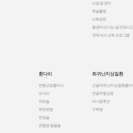
시설 및 장비
학술활동
사회공헌
콜센터/오시는 길/진료시
국제 의사 교육 프로그램
휜다리
희귀난치성질환
변형교정클리닉
근골격계 난치성질환클리
오다리
연골무형성증
외반슬
터너증후군
회전변형
구루병
반장슬
관절염 절골술