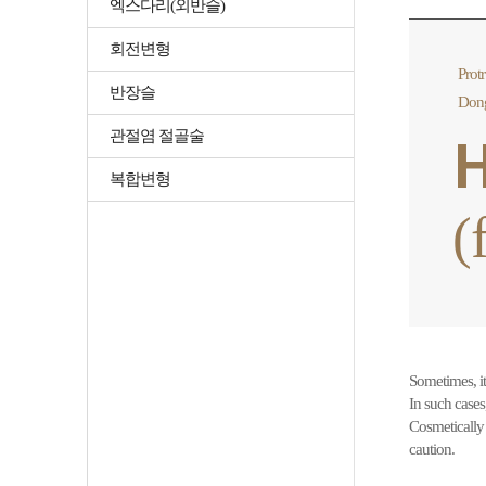
엑스다리(외반슬)
회전변형
Prot
반장슬
Don
관절염 절골술
H
복합변형
(
Sometimes, it
In such cases,
Cosmetically 
caution.