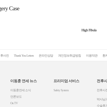
gery Case
High Fibula
전후사진
Thank You Letters
온라인상담
개인정보취급방침
이용약관
환
이동훈 연세 뉴스
프리미엄 서비스
전후사
이동훈연세 소식
Safety System
전후사
언론보도
박사님과
On TV
수술후