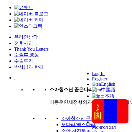
온라인상담
전후사진
Thank You Letters
수술후 영상
수술후기
박사님과 함께
Log In
.
Register
English
소아청소년 곧은다리
中國語
日本語
이동훈연세정형외과는 팔, 다리의 길이/
소아청소년 곧은다리 클리닉
오다리/엑스다리
Монгол хэл
소아 하지부동