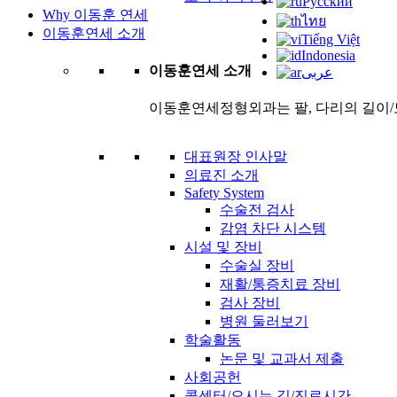
Русский
Why 이동훈 연세
ไทย
이동훈연세 소개
Tiếng Việt
Indonesia
이동훈연세 소개
عربى
이동훈연세정형외과는 팔, 다리의 길이/
대표원장 인사말
의료진 소개
Safety System
수술전 검사
감염 차단 시스템
시설 및 장비
수술실 장비
재활/통증치료 장비
검사 장비
병원 둘러보기
학술활동
논문 및 교과서 제출
사회공헌
콜센터/오시는 길/진료시간