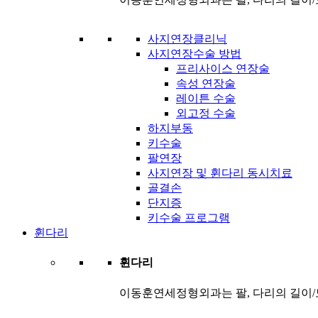
사지연장클리닉
사지연장수술 방법
프리사이스 연장술
속성 연장술
레이튼 수술
외고정 수술
하지부동
키수술
팔연장
사지연장 및 휜다리 동시치료
골결손
단지증
키수술 프로그램
휜다리
휜다리
이동훈연세정형외과는 팔, 다리의 길이/