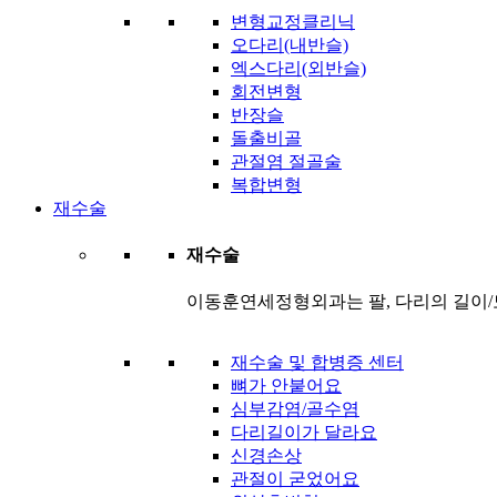
변형교정클리닉
오다리(내반슬)
엑스다리(외반슬)
회전변형
반장슬
돌출비골
관절염 절골술
복합변형
재수술
재수술
이동훈연세정형외과는 팔, 다리의 길이/
재수술 및 합병증 센터
뼈가 안붙어요
심부감염/골수염
다리길이가 달라요
신경손상
관절이 굳었어요