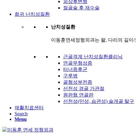
외상후변형
절골술 후 재수술
희귀 난치성질환
난치성질환
이동훈연세정형외과는 팔, 다리의 길이/
근골격계 난치성질환클리닉
연골무형성증
터너증후군
구루병
골형성부전증
선천성 경골 가관절
원판형 연골판
선천성(만성, 습관성) 슬개골 탈구
재활치료센터
Search
Menu