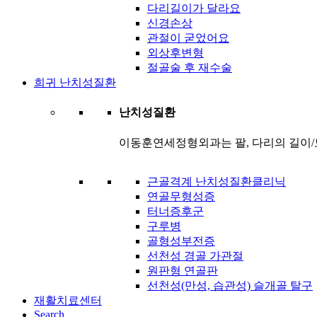
다리길이가 달라요
신경손상
관절이 굳었어요
외상후변형
절골술 후 재수술
희귀 난치성질환
난치성질환
이동훈연세정형외과는 팔, 다리의 길이/
근골격계 난치성질환클리닉
연골무형성증
터너증후군
구루병
골형성부전증
선천성 경골 가관절
원판형 연골판
선천성(만성, 습관성) 슬개골 탈구
재활치료센터
Search