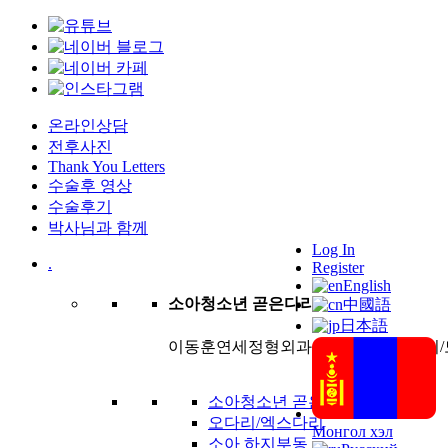
온라인상담
전후사진
Thank You Letters
수술후 영상
수술후기
박사님과 함께
Log In
.
Register
English
소아청소년 곧은다리
中國語
日本語
이동훈연세정형외과는 팔, 다리의 길이/
소아청소년 곧은다리 클리닉
오다리/엑스다리
Монгол хэл
소아 하지부동