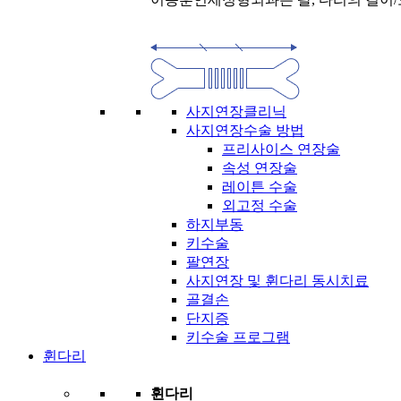
사지연장클리닉
사지연장수술 방법
프리사이스 연장술
속성 연장술
레이튼 수술
외고정 수술
하지부동
키수술
팔연장
사지연장 및 휜다리 동시치료
골결손
단지증
키수술 프로그램
휜다리
휜다리