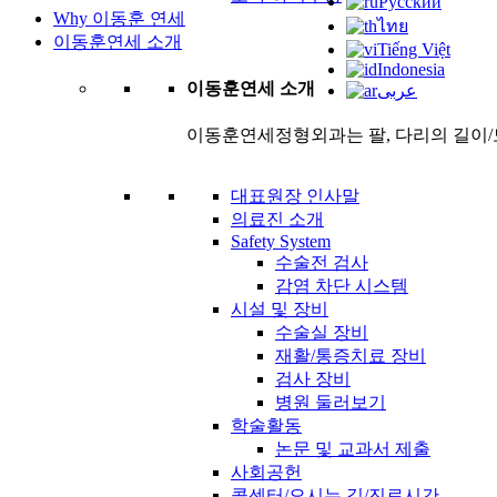
Русский
Why 이동훈 연세
ไทย
이동훈연세 소개
Tiếng Việt
Indonesia
이동훈연세 소개
عربى
이동훈연세정형외과는 팔, 다리의 길이/
대표원장 인사말
의료진 소개
Safety System
수술전 검사
감염 차단 시스템
시설 및 장비
수술실 장비
재활/통증치료 장비
검사 장비
병원 둘러보기
학술활동
논문 및 교과서 제출
사회공헌
콜센터/오시는 길/진료시간