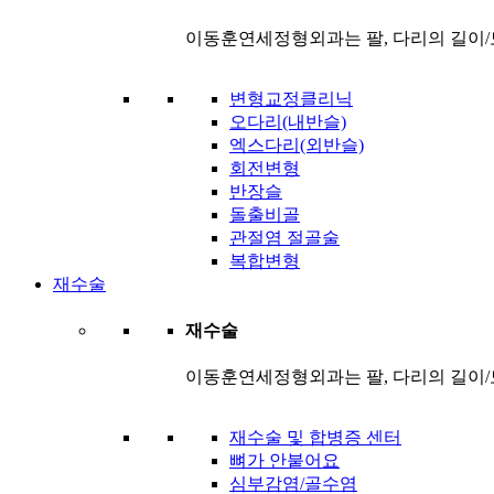
이동훈연세정형외과는 팔, 다리의 길이/
변형교정클리닉
오다리(내반슬)
엑스다리(외반슬)
회전변형
반장슬
돌출비골
관절염 절골술
복합변형
재수술
재수술
이동훈연세정형외과는 팔, 다리의 길이/
재수술 및 합병증 센터
뼈가 안붙어요
심부감염/골수염