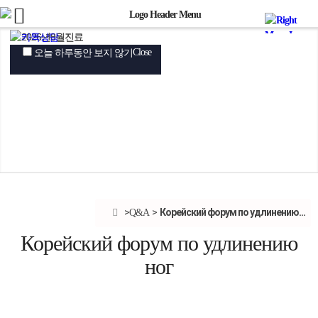
Close
Close
Close
오늘 하루동안 보지 않기
오늘 하루동안 보지 않기
오늘 하루동안 보지 않기
Корейский форум по удлинению...
Q&A
Корейский форум по удлинению
ног