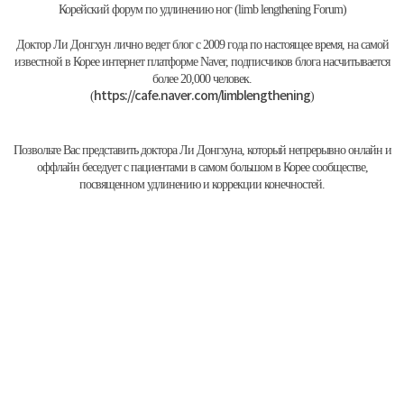
Корейский форум по удлинению ног (limb lengthening Forum)
Доктор Ли Донгхун лично ведет блог с 2009 года по настоящее время, на самой
известной в Корее интернет платформе Naver, подписчиков блога насчитывается
более 20,000 человек.
https://cafe.naver.com/limblengthening
(
)
Позвольте Вас представить доктора Ли Донгхуна, который непрерывно онлайн и
оффлайн беседует с пациентами в самом большом в Корее сообществе,
посвященном удлинению и коррекции конечностей.