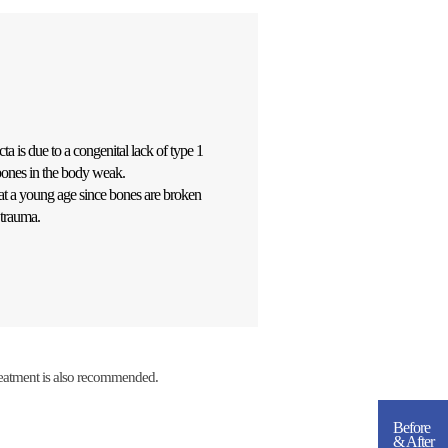
a is due to a congenital lack of type 1
bones in the body weak.
 at a young age since bones are broken
 trauma.
treatment is also recommended.
Before
& After