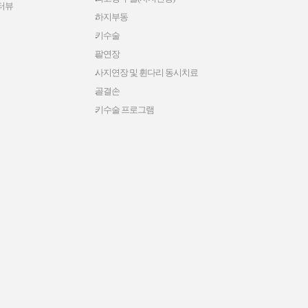
터뷰
하지부동
키수술
팔연장
사지연장 및 휜다리 동시치료
골결손
키수술 프로그램