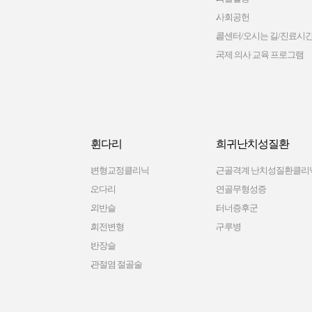
사회공헌
콜센터/오시는 길/진료시
국제 의사 교육 프로그램
휜다리
희귀난치성질환
변형교정클리닉
근골격계 난치성질환클리
오다리
연골무형성증
외반슬
터너증후군
회전변형
구루병
반장슬
관절염 절골술