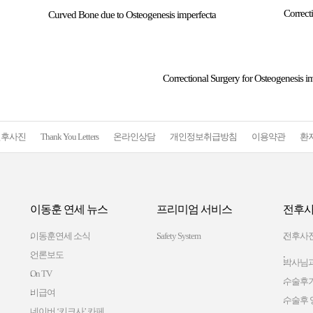
Correct
Curved Bone due to Osteogenesis imperfecta
Correctional Surgery for Osteogenesis i
전후사진
Thank You Letters
온라인상담
개인정보취급방침
이용약관
환
이동훈 연세 뉴스
프리미엄 서비스
전후사
이동훈연세 소식
Safety System
전후사
언론보도
박사님과
On TV
수술후
비급여
수술후 
네이버 ‘키크사’ 카페