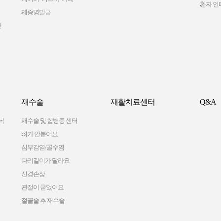
환자 인
제증명발급
간
재수술
재활치료센터
Q&A
닉
재수술 및 합병증 센터
뼈가 안붙어요
심부감염/골수염
다리길이가 달라요
신경손상
관절이 굳었어요
절골술 후 재수술