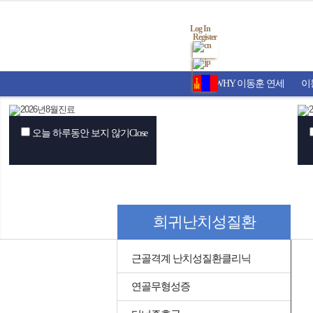
Log In
Register
WHY 이동훈 연세
이
오늘 하루동안 보지 않기
Close
희귀난치성질환
근골격계 난치성질환클리닉
연골무형성증