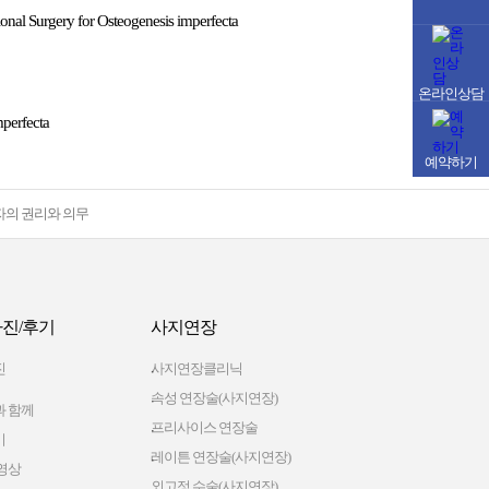
ional Surgery for Osteogenesis imperfecta
온라인상담
mperfecta
예약하기
자의 권리와 의무
진/후기
사지연장
진
사지연장클리닉
속성 연장술(사지연장)
 함께
프리사이스 연장술
기
레이튼 연장술(사지연장)
영상
외고정 수술(사지연장)