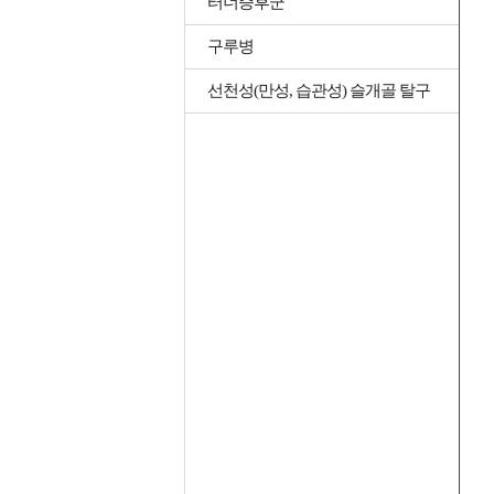
터너증후군
구루병
선천성(만성, 습관성) 슬개골 탈구