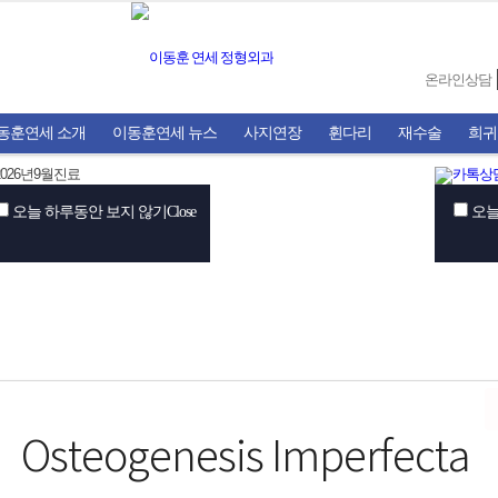
온라인상담
동훈연세 소개
이동훈연세 뉴스
사지연장
휜다리
재수술
희귀
오늘 하루동안 보지 않기
Close
오늘
Osteogenesis Imperfecta