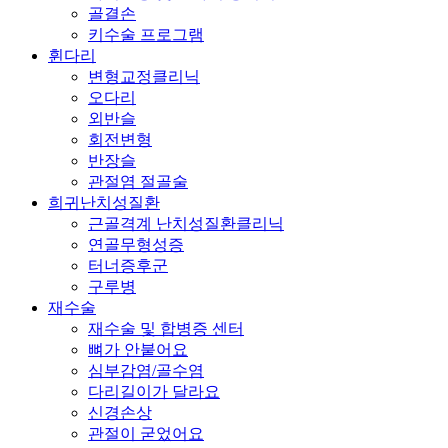
골결손
키수술 프로그램
휜다리
변형교정클리닉
오다리
외반슬
회전변형
반장슬
관절염 절골술
희귀난치성질환
근골격계 난치성질환클리닉
연골무형성증
터너증후군
구루병
재수술
재수술 및 합병증 센터
뼈가 안붙어요
심부감염/골수염
다리길이가 달라요
신경손상
관절이 굳었어요