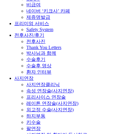
비급여
네이버 ‘키크사’ 카페
제증명발급
프리미엄 서비스
Safety System
전후사진/후기
전후사진
Thank You Letters
박사님과 함께
수술후기
수술후 영상
환자 인터뷰
사지연장
사지연장클리닉
속성 연장술(사지연장)
프리사이스 연장술
레이튼 연장술(사지연장)
외고정 수술(사지연장)
하지부동
키수술
팔연장