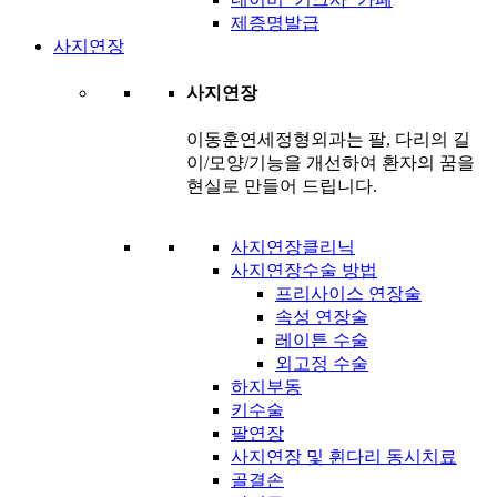
제증명발급
사지연장
사지연장
이동훈연세정형외과는 팔, 다리의 길
이/모양/기능을 개선하여 환자의 꿈을
현실로 만들어 드립니다.
사지연장클리닉
사지연장수술 방법
프리사이스 연장술
속성 연장술
레이튼 수술
외고정 수술
하지부동
키수술
팔연장
사지연장 및 휜다리 동시치료
골결손