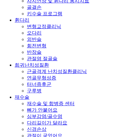
사지연장 및 휜다리 동시치료
골결손
키수술 프로그램
휜다리
변형교정클리닉
오다리
외반슬
회전변형
반장슬
관절염 절골술
희귀난치성질환
근골격계 난치성질환클리닉
연골무형성증
터너증후군
구루병
재수술
재수술 및 합병증 센터
뼈가 안붙어요
심부감염/골수염
다리길이가 달라요
신경손상
관절이 굳었어요