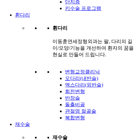
단지증
키수술 프로그램
휜다리
휜다리
이동훈연세정형외과는 팔, 다리의 길
이/모양/기능을 개선하여 환자의 꿈을
현실로 만들어 드립니다.
변형교정클리닉
오다리(내반슬)
엑스다리(외반슬)
회전변형
반장슬
돌출비골
관절염 절골술
복합변형
재수술
재수술