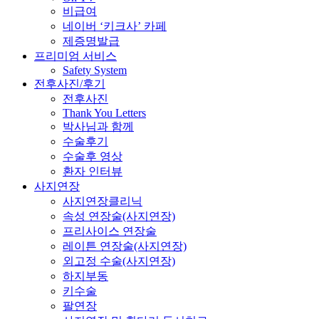
비급여
네이버 ‘키크사’ 카페
제증명발급
프리미엄 서비스
Safety System
전후사진/후기
전후사진
Thank You Letters
박사님과 함께
수술후기
수술후 영상
환자 인터뷰
사지연장
사지연장클리닉
속성 연장술(사지연장)
프리사이스 연장술
레이튼 연장술(사지연장)
외고정 수술(사지연장)
하지부동
키수술
팔연장