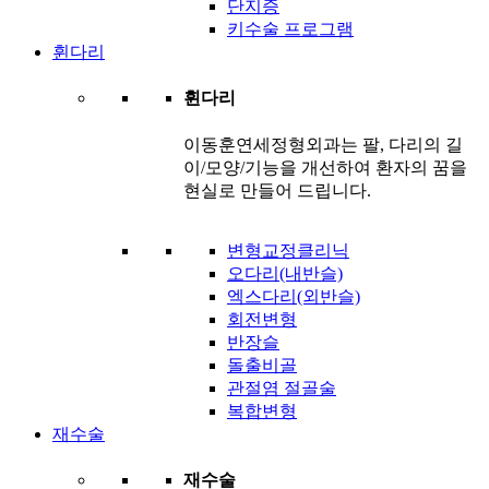
단지증
키수술 프로그램
휜다리
휜다리
이동훈연세정형외과는 팔, 다리의 길
이/모양/기능을 개선하여 환자의 꿈을
현실로 만들어 드립니다.
변형교정클리닉
오다리(내반슬)
엑스다리(외반슬)
회전변형
반장슬
돌출비골
관절염 절골술
복합변형
재수술
재수술