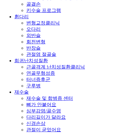
골결손
키수술 프로그램
휜다리
변형교정클리닉
오다리
외반슬
회전변형
반장슬
관절염 절골술
희귀난치성질환
근골격계 난치성질환클리닉
연골무형성증
터너증후군
구루병
재수술
재수술 및 합병증 센터
뼈가 안붙어요
심부감염/골수염
다리길이가 달라요
신경손상
관절이 굳었어요