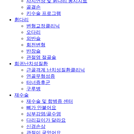
사지연장 및 휜다리 동시치료
골결손
키수술 프로그램
휜다리
변형교정클리닉
오다리
외반슬
회전변형
반장슬
관절염 절골술
희귀난치성질환
근골격계 난치성질환클리닉
연골무형성증
터너증후군
구루병
재수술
재수술 및 합병증 센터
뼈가 안붙어요
심부감염/골수염
다리길이가 달라요
신경손상
관절이 굳었어요