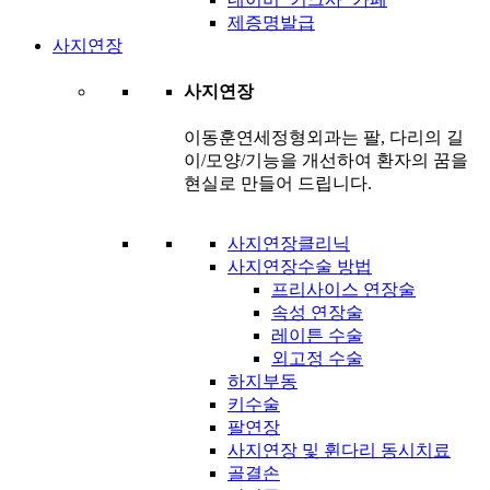
제증명발급
사지연장
사지연장
이동훈연세정형외과는 팔, 다리의 길
이/모양/기능을 개선하여 환자의 꿈을
현실로 만들어 드립니다.
사지연장클리닉
사지연장수술 방법
프리사이스 연장술
속성 연장술
레이튼 수술
외고정 수술
하지부동
키수술
팔연장
사지연장 및 휜다리 동시치료
골결손