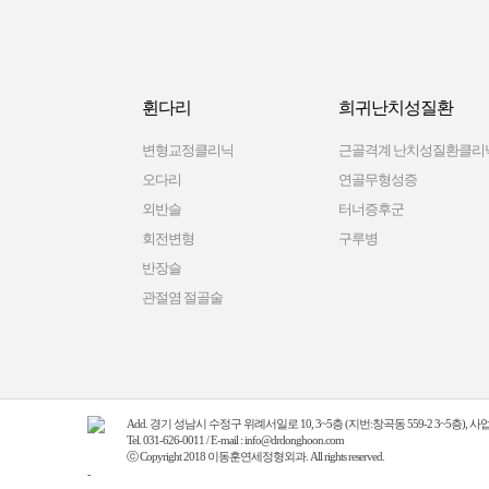
휜다리
희귀난치성질환
변형교정클리닉
근골격계 난치성질환클리
오다리
연골무형성증
외반슬
터너증후군
회전변형
구루병
반장슬
관절염 절골술
Add. 경기 성남시 수정구 위례서일로 10, 3~5층 (지번:창곡동 559-2 3~5층), 사업
Tel. 031-626-0011 / E-mail : info@drdonghoon.com
ⓒ Copyright 2018 이동훈연세정형외과. All rights reserved.
-
Enfold Theme by Kriesi