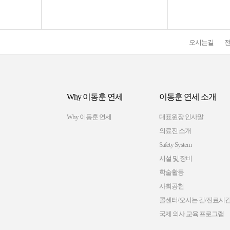
오시는길
Why 이동훈 연세
이동훈 연세 소개
Why 이동훈 연세
대표원장 인사말
의료진 소개
Safety System
시설 및 장비
학술활동
사회공헌
콜센터/오시는 길/진료시
국제 의사 교육 프로그램