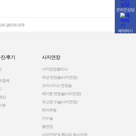
온라인상담
자의 권리와 의무
예약하기
진/후기
사지연장
진
사지연장클리닉
속성 연장술(사지연장)
 함께
프리사이스 연장술
기
레이튼 연장술(사지연장)
영상
외고정 수술(사지연장)
터뷰
하지부동
키수술
팔연장
사지연장 및 휜다리 동시치료