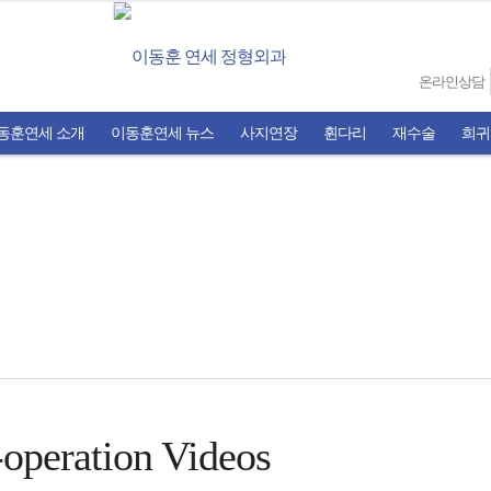
온라인상담
동훈연세 소개
이동훈연세 뉴스
사지연장
휜다리
재수술
희귀
-operation Videos