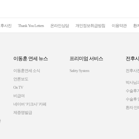
전후사진
Thank You Letters
온라인상담
개인정보취급방침
이용약관
환
이동훈 연세 뉴스
프리미엄 서비스
전후사
이동훈연세 소식
Safety System
전후사
언론보도
박사님과
On TV
수술후
비급여
수술후 
네이버 ‘키크사’ 카페
환자 인
제증명발급
간