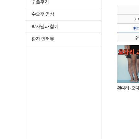
수술후기
수술후 영상
키수
박사님과 함께
휜다
수술
환자 인터뷰
휜다리 -오다