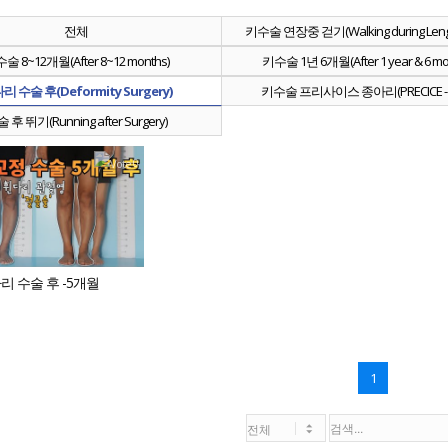
전체
키수술 연장중 걷기(Walking during Lengt
술 8~12개월(After 8~12 months)
키수술 1년 6개월(After 1 year & 6 mo
리 수술 후(Deformity Surgery)
키수술 프리사이스 종아리(PRECICE - Ti
 후 뛰기(Running after Surgery)
0
리 수술 후 -5개월
1