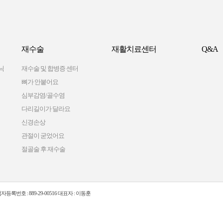
재수술
재활치료센터
Q&A
닉
재수술 및 합병증 센터
뼈가 안붙어요
심부감염/골수염
다리길이가 달라요
신경손상
관절이 굳었어요
절골술 후 재수술
자등록번호 : 889-29-00516 대표자 : 이동훈