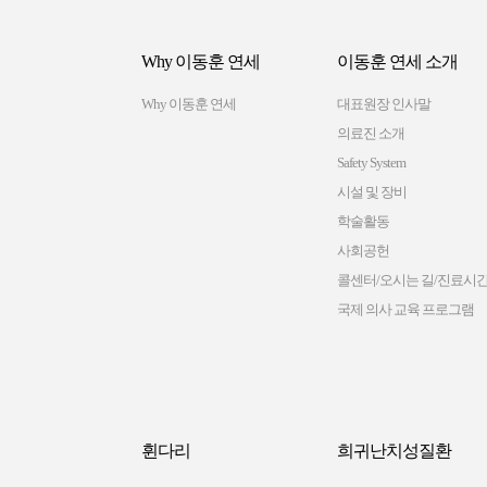
Why 이동훈 연세
이동훈 연세 소개
Why 이동훈 연세
대표원장 인사말
의료진 소개
Safety System
시설 및 장비
학술활동
사회공헌
콜센터/오시는 길/진료시
국제 의사 교육 프로그램
휜다리
희귀난치성질환