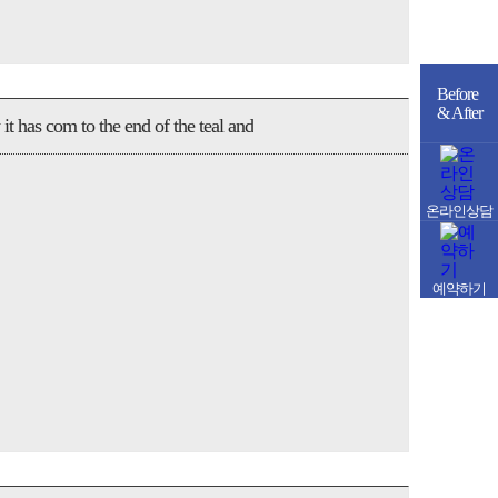
Before
& After
t has com to the end of the teal and
온라인상담
예약하기