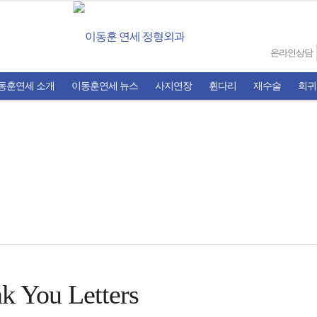
온라인상담
동훈연세 소개
이동훈연세 뉴스
사지연장
휜다리
재수술
희귀
k You Letters