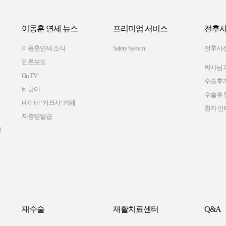
이동훈 연세 뉴스
프리미엄 서비스
전후사
이동훈연세 소식
Safety System
전후사
언론보도
박사님과
On TV
수술후
비급여
수술후 
네이버 ‘키크사’ 카페
환자 인
제증명발급
간
재수술
재활치료센터
Q&A