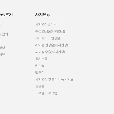
진/후기
사지연장
진
사지연장클리닉
속성 연장술(사지연장)
 함께
프리사이스 연장술
기
레이튼 연장술(사지연장)
영상
외고정 수술(사지연장)
터뷰
하지부동
키수술
팔연장
사지연장 및 휜다리 동시치료
골결손
키수술 프로그램