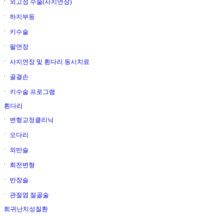
외고정 수술(사지연장)
하지부동
키수술
팔연장
사지연장 및 휜다리 동시치료
골결손
키수술 프로그램
휜다리
변형교정클리닉
오다리
외반슬
회전변형
반장슬
관절염 절골술
희귀난치성질환