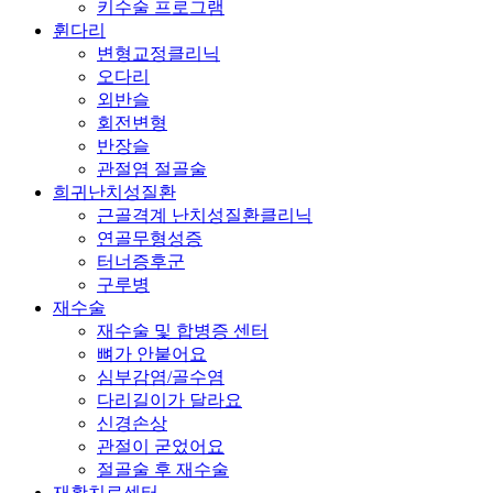
키수술 프로그램
휜다리
변형교정클리닉
오다리
외반슬
회전변형
반장슬
관절염 절골술
희귀난치성질환
근골격계 난치성질환클리닉
연골무형성증
터너증후군
구루병
재수술
재수술 및 합병증 센터
뼈가 안붙어요
심부감염/골수염
다리길이가 달라요
신경손상
관절이 굳었어요
절골술 후 재수술
재활치료센터