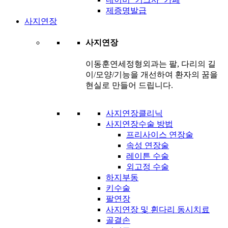
제증명발급
사지연장
사지연장
이동훈연세정형외과는 팔, 다리의 길
이/모양/기능을 개선하여 환자의 꿈을
현실로 만들어 드립니다.
사지연장클리닉
사지연장수술 방법
프리사이스 연장술
속성 연장술
레이튼 수술
외고정 수술
하지부동
키수술
팔연장
사지연장 및 휜다리 동시치료
골결손