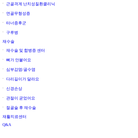
근골격계 난치성질환클리닉
연골무형성증
터너증후군
구루병
재수술
재수술 및 합병증 센터
뼈가 안붙어요
심부감염/골수염
다리길이가 달라요
신경손상
관절이 굳었어요
절골술 후 재수술
재활치료센터
Q&A