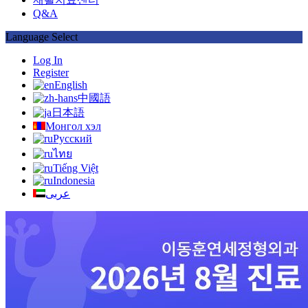
Q&A
Language Select
Log In
Register
English
中國語
日本語
Монгол хэл
Русский
ไทย
Tiếng Việt
Indonesia
عربى