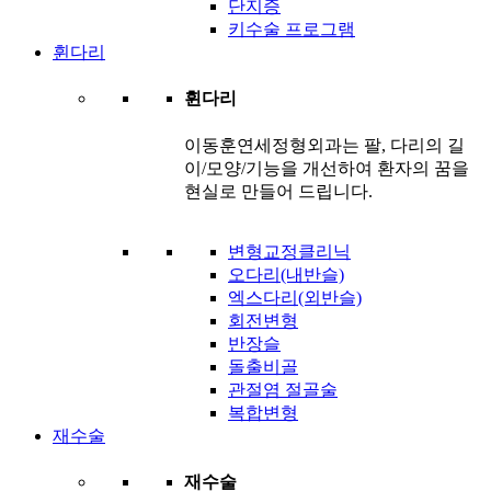
단지증
키수술 프로그램
휜다리
휜다리
이동훈연세정형외과는 팔, 다리의 길
이/모양/기능을 개선하여 환자의 꿈을
현실로 만들어 드립니다.
변형교정클리닉
오다리(내반슬)
엑스다리(외반슬)
회전변형
반장슬
돌출비골
관절염 절골술
복합변형
재수술
재수술