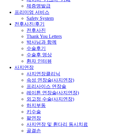
제증명발급
프리미엄 서비스
Safety System
전후사진/후기
전후사진
Thank You Letters
박사님과 함께
수술후기
수술후 영상
환자 인터뷰
사지연장
사지연장클리닉
속성 연장술(사지연장)
프리사이스 연장술
레이튼 연장술(사지연장)
외고정 수술(사지연장)
하지부동
키수술
팔연장
사지연장 및 휜다리 동시치료
골결손